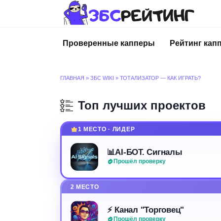
Перейти
к
содержанию
Проверенные капперы
Рейтинг кап
ГЛАВНАЯ
»
ЗБС WIKI
»
ТОТАЛИЗАТОР — КАК ИГРАТЬ?
Топ лучших проектов
1 МЕСТО · ЛИДЕР
📊AI-БОТ. Сигналы
Прошёл проверку
2 МЕСТО
⚡️ Канал "Торговец"
Прошёл проверку