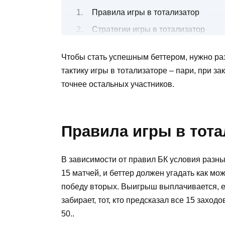
Правила игры в тотализатор
Стратегии игры в тотализатор
Бриф-система
Чтобы стать успешным беттером, нужно раз
Вариант
тактику игры в тотализаторе – пари, при з
Игра в тотализаторе против букме
точнее остальных участников.
Сколько можно выиграть
Ошибки начинающих
Правила игры в тота
В зависимости от правил БК условия разн
15 матчей, и беттер должен угадать как м
победу вторых. Выигрыш выплачивается, е
забирает, тот, кто предсказал все 15 заход
50..