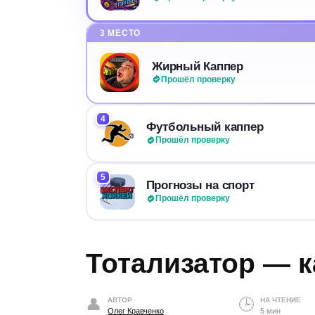
3 МЕСТО
Жирный Каппер
Прошёл проверку
4
Футбольный каппер
Прошёл проверку
5
Прогнозы на спорт
Прошёл проверку
Тотализатор — к
АВТОР
НА ЧТЕНИЕ
Олег Кравченко
5 мин