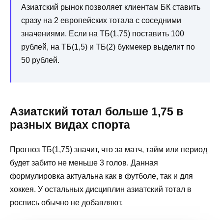
Азиатский рынок позволяет клиентам БК ставить
сразу на 2 европейских тотала с соседними
значениями. Если на ТБ(1,75) поставить 100
рублей, на ТБ(1,5) и ТБ(2) букмекер выделит по
50 рублей.
Азиатский тотал больше 1,75 в
разных видах спорта
Прогноз ТБ(1,75) значит, что за матч, тайм или период
будет забито не меньше 3 голов. Данная
формулировка актуальна как в футболе, так и для
хоккея. У остальных дисциплин азиатский тотал в
роспись обычно не добавляют.