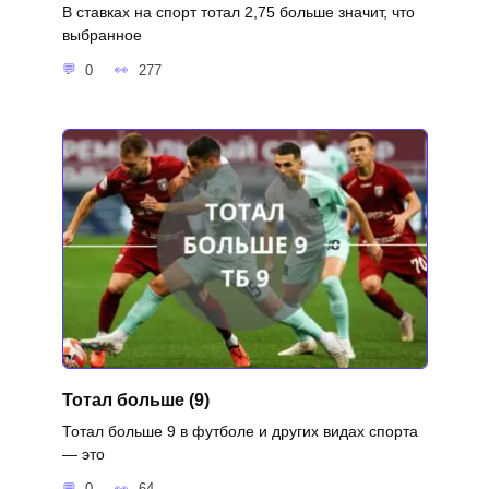
В ставках на спорт тотал 2,75 больше значит, что
выбранное
0
277
Тотал больше (9)
Тотал больше 9 в футболе и других видах спорта
— это
0
64