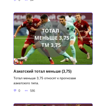
Азиатский тотал меньше (3,75)
Тотал меньше 3,75 относят к прогнозам
азиатского типа.
0
586