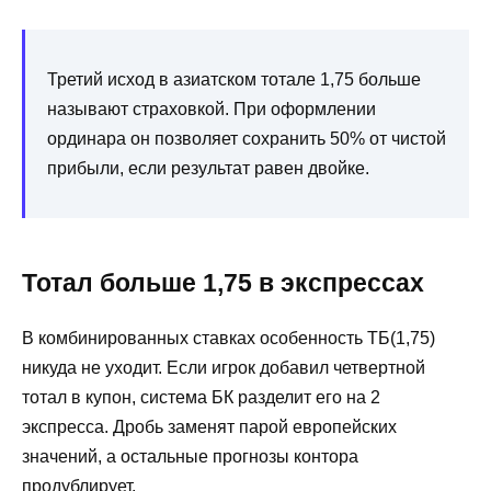
Третий исход в азиатском тотале 1,75 больше
называют страховкой. При оформлении
ординара он позволяет сохранить 50% от чистой
прибыли, если результат равен двойке.
Тотал больше 1,75 в экспрессах
В комбинированных ставках особенность ТБ(1,75)
никуда не уходит. Если игрок добавил четвертной
тотал в купон, система БК разделит его на 2
экспресса. Дробь заменят парой европейских
значений, а остальные прогнозы контора
продублирует.