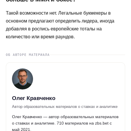
Такой возможности нет. Легальные букмекеры в
основном предлагают определить лидера, иногда
добавляя в роспись европейские тоталы на
количество или время раундов.
ОБ АВТОРЕ МАТЕРИАЛА
Олег Кравченко
Автор образовательных материалов о ставках и аналитике
Олег Кравченко — автор образовательных материалов
о ставках и аналитике. 710 материалов на zbs.bet с
май 2021.