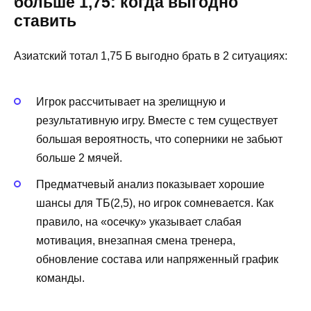
больше 1,75: когда выгодно
ставить
Азиатский тотал 1,75 Б выгодно брать в 2 ситуациях:
Игрок рассчитывает на зрелищную и
результативную игру. Вместе с тем существует
большая вероятность, что соперники не забьют
больше 2 мячей.
Предматчевый анализ показывает хорошие
шансы для ТБ(2,5), но игрок сомневается. Как
правило, на «осечку» указывает слабая
мотивация, внезапная смена тренера,
обновление состава или напряженный график
команды.