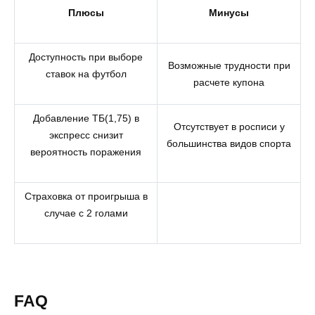
Плюсы
Минусы
Доступность при выборе
Возможные трудности при
ставок на футбол
расчете купона
Добавление ТБ(1,75) в
Отсутствует в росписи у
экспресс снизит
большинства видов спорта
вероятность поражения
Страховка от проигрыша в
случае с 2 голами
FAQ