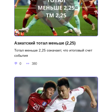
Азиатский тотал меньше (2,25)
Тотал меньше 2,25 означает, что итоговый счет
события
0
380