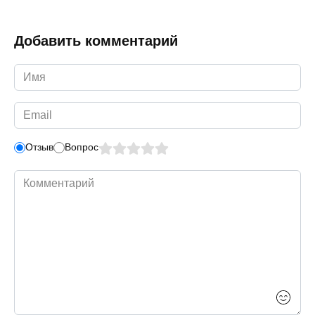
Добавить комментарий
Имя
*
Email
*
Отзыв
Вопрос
Комментарий