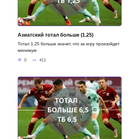
Азиатский тотал больше (1,25)
Тотал 1,25 больше значит, что за игру произойдет
минимум
0
411