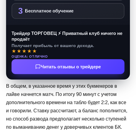
3
Бесплатное обучение
Трейдер ТОРГОВЕЦ ⚡ Приватный клуб ничего не
продаёт
Получает прибыль от вашего дохода.
★★★★★
ОЦЕНКА: ОТЛИЧНО
Читать отзывы о трейдере
В общем, в указанное время у этих букмекеров в
лайве начнется матч. По итогу 90 минут с учетом
дополнительного времени на табло будет 2:2, как все
и говорили. Ставку рассчитают, а баланс пополнится,
но способ развода предполагает несколько ступеней
по выманиванию денег у доверчивых клиентов БК.