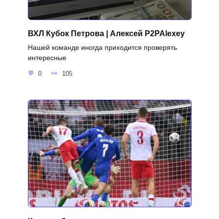
ВХЛ Кубок Петрова | Алексей P2PAlexey
Нашей команде иногда приходится проверять
интересные
0
105