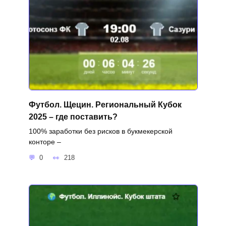
Футбол. Щецин. Региональный Кубок
2025 – где поставить?
100% заработки без рисков в букмекерской
конторе –
0
218