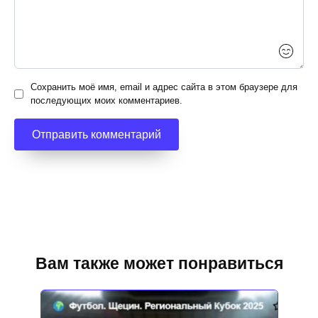
Сохранить моё имя, email и адрес сайта в этом браузере для
последующих моих комментариев.
Вам также может понравиться