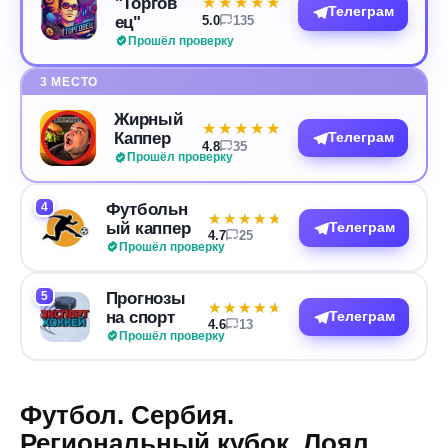
"Торгов
★★★★★
★★★★★
Телеграм
ец"
5.0
135
Прошёл проверку
3 МЕСТО
Жирный
★★★★★
★★★★★
Каппер
Телеграм
4.8
35
Прошёл проверку
4
Футбольн
★★★★★
★★★★★
ый каппер
Телеграм
4.7
25
Прошёл проверку
5
Прогнозы
★★★★★
★★★★★
на спорт
Телеграм
4.6
13
Прошёл проверку
Футбол. Сербия.
Региональный кубок. Лоял