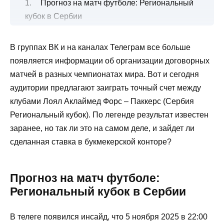
Прогноз на матч футболе: Региональный
кубок в Сербии
Зайдет ли ставка на точный счет или
развод?
В группах ВК и на каналах Телеграм все больше
появляется информации об организации договорных
Вывод!
матчей в разных чемпионатах мира. Вот и сегодня
аудитории предлагают заиграть точный счет между
клубами Лоял Аклаймед Форс – Паккерс (Сербия
Региональный кубок). По легенде результат известен
заранее, но так ли это на самом деле, и зайдет ли
сделанная ставка в букмекерской конторе?
Прогноз на матч футболе:
Региональный кубок в Сербии
В телеге появился инсайд, что 5 ноября 2025 в 22:00