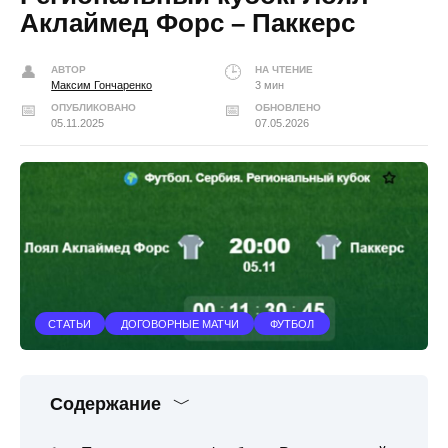
Аклаймед Форс – Паккерс
АВТОР
НА ЧТЕНИЕ
Максим Гончаренко
3 мин
ОПУБЛИКОВАНО
ОБНОВЛЕНО
05.11.2025
07.05.2026
СТАТЬИ
ДОГОВОРНЫЕ МАТЧИ
ФУТБОЛ
Содержание