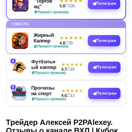
"Торгов
★★★★★
★★★★★
Телеграм
ец"
5.0
135
Прошёл проверку
3 МЕСТО
Жирный
★★★★★
★★★★★
Каппер
Телеграм
4.8
35
Прошёл проверку
4
Футбольн
★★★★★
★★★★★
ый каппер
Телеграм
4.7
25
Прошёл проверку
5
Прогнозы
★★★★★
★★★★★
на спорт
Телеграм
4.6
13
Прошёл проверку
Трейдер Алексей P2PAlexey.
Отзывы о канале ВХЛ | Кубок