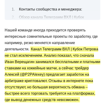
Контакты сообщества и менеджера:
Обзор канала Телеграмм ВХЛ | Кубок
Петрова
Нашей команде иногда приходится проверять
Что нужно сделать, чтобы заработать?
интересные сомнительные проекты по заработку, где
Трейдер Алексей @P2PAlexey: статистика
например, резко меняется направление
и отзывы
деятельности.
Канал Телеграмм ВХЛ | Кубок Петрова
Преимущества и недостатки
не стал исключением. Анализ показал, что сначала
Иван Верещагин занимался бесплатными и платными
ставками на хоккейные матчи, а сейчас трейдер
Алексей (@P2PAlexey) предлагает заработок на
арбитраже криптовалют. Отзывы в интернете пока
отсутствуют, но большая вероятность обмана –
быстрее всего торговать требуется на платформах,
где вывод денежных средств невозможен.