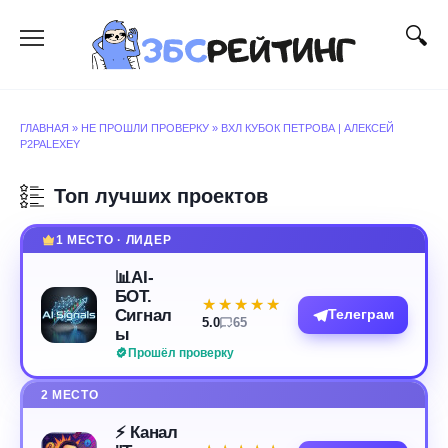
Перейти
к
содержанию
ГЛАВНАЯ
»
НЕ ПРОШЛИ ПРОВЕРКУ
»
ВХЛ КУБОК ПЕТРОВА | АЛЕКСЕЙ
P2PALEXEY
Топ лучших проектов
1 МЕСТО · ЛИДЕР
📊AI-
БОТ.
★★★★★
★★★★★
Сигнал
Телеграм
5.0
65
ы
Прошёл проверку
2 МЕСТО
⚡️ Канал