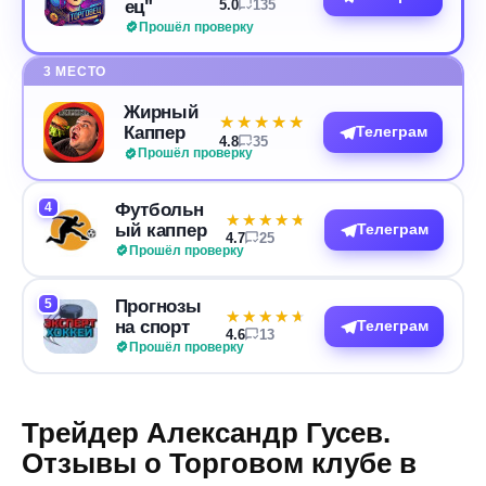
ец"
5.0
135
Прошёл проверку
3 МЕСТО
Жирный
★★★★★
★★★★★
Каппер
Телеграм
4.8
35
Прошёл проверку
4
Футбольн
★★★★★
★★★★★
ый каппер
Телеграм
4.7
25
Прошёл проверку
5
Прогнозы
★★★★★
★★★★★
на спорт
Телеграм
4.6
13
Прошёл проверку
Трейдер Александр Гусев.
Отзывы о Торговом клубе в