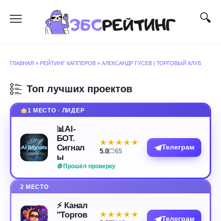
Перейти
к
содержанию
ГЛАВНАЯ
»
РЕЙТИНГ КАППЕРОВ
»
АЛЕКСАНДР ГУСЕВ | ТОРГОВЫЙ КЛУБ
Топ лучших проектов
1 МЕСТО · ЛИДЕР
📊AI-
БОТ.
★★★★★
★★★★★
Сигнал
Телеграм
5.0
65
ы
Прошёл проверку
2 МЕСТО
⚡️ Канал
"Торгов
★★★★★
★★★★★
Телеграм