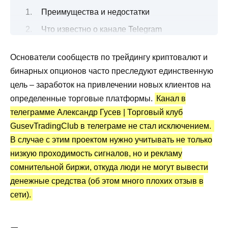
Преимущества и недостатки
Что известно о канале Telegram
Александр Гусев | Торговый клуб?
Основатели сообществ по трейдингу криптовалют и
Чем занимается Александр Гусев и что
бинарных опционов часто преследуют единственную
предлагает?
цель – заработок на привлечении новых клиентов на
По бесплатным сигналам стоит
определенные торговые платформы.
Канал в
торговать?
телеграмме Александр Гусев | Торговый клуб
Стоит ли покупать платный доступ к
GusevTradingClub в телеграме не стал исключением.
сигналам?
В случае с этим проектом нужно учитывать не только
Канал Telegram Александр Гусев |
низкую проходимость сигналов, но и рекламу
Торговый клуб: статистика и отзывы
сомнительной биржи, откуда люди не могут вывести
денежные средства (об этом много плохих отзыв в
Какой можно сделать вывод по обзору?
сети).