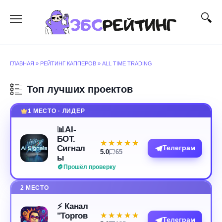
Перейти
к
содержанию
ГЛАВНАЯ
»
РЕЙТИНГ КАППЕРОВ
»
ALL TIME TRADING
Топ лучших проектов
1 МЕСТО · ЛИДЕР
📊AI-
БОТ.
★★★★★
★★★★★
Сигнал
Телеграм
5.0
65
ы
Прошёл проверку
2 МЕСТО
⚡️ Канал
"Торгов
★★★★★
★★★★★
Телеграм