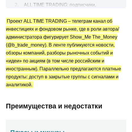
ALL TIME TRADING: подписчики,
активность
Проект ALL TIME TRADING – телеграм канал об
Контент в открытом доступе: что
инвестициях и фондовом рынке, где в роли автора/
публикуют?
администратора фигурирует Show_Me The_Money
Платные подписки: форматы и цены
(@b_trade_money). В ленте публикуются новости,
Статистика и отчеты: в чем главная
обзоры компаний, разборы рыночных событий и
проблема
«идеи» по акциям (в том числе российским и
Отзывы и репутационный фон ALL TIME
иностранным). Параллельно предлагаются платные
TRADING
продукты: доступ в закрытые группы с сигналами и
аналитикой.
На что обратить внимание перед
оплатой?
Вывод по обзору
Преимущества и недостатки