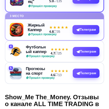
ец"
5.0
135
Прошёл проверку
3 МЕСТО
Жирный
★★★★★
★★★★★
Каппер
Телеграм
4.8
35
Прошёл проверку
4
Футбольн
★★★★★
★★★★★
ый каппер
Телеграм
4.7
25
Прошёл проверку
5
Прогнозы
★★★★★
★★★★★
на спорт
Телеграм
4.6
13
Прошёл проверку
Show_Me The_Money. Отзывы
о канале ALL TIME TRADING в