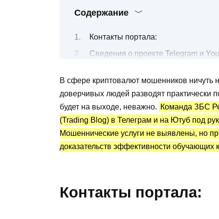
Содержание
Контакты портала:
Сведения о проекте Telegram и Yo
Бесплатные и платные торговые с
В сфере криптовалют мошенников ничуть не
Канал Telegram POLUNIN TRADE (О
доверчивых людей разводят практически по
Преимущества и недостатки
будет на выходе, неважно.
Команда ЗБС Р
(Trading Blog) в Телеграм и на Ютуб под р
Мошеннические услуги не выявлены, но при
доказательств эффективности обучающих к
Контакты портала: