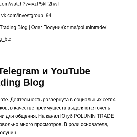
com/watch?v=ivzP5kF2hwI
 vk com/investgroup_94
ding Blog | Олег Полунин): t me/polunintrade/
g_btc
Telegram и YouTube
ding Blog
те. Деятельность развернута в социальных сетях.
иков, в качестве преимуществ выделяются очень
рии для общения. На канал Ютуб POLUNIN TRADE
овольно много просмотров. В роли основателя,
олунин.