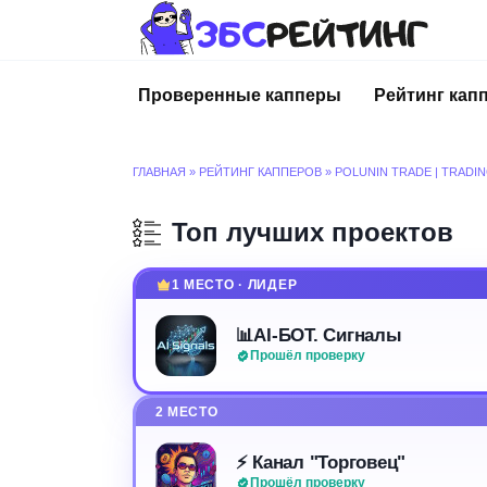
Перейти
к
содержанию
Проверенные капперы
Рейтинг кап
ГЛАВНАЯ
»
РЕЙТИНГ КАППЕРОВ
»
POLUNIN TRADE | TRADI
Топ лучших проектов
1 МЕСТО · ЛИДЕР
📊AI-БОТ. Сигналы
Прошёл проверку
2 МЕСТО
⚡️ Канал "Торговец"
Прошёл проверку