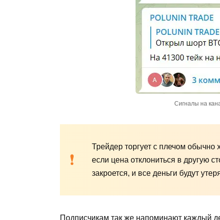
Сигналы на кан
Трейдер торгует с плечом обычно х
если цена отклониться в другую с
закроется, и все деньги будут утер
Подписчикам так же напоминают каждый ден