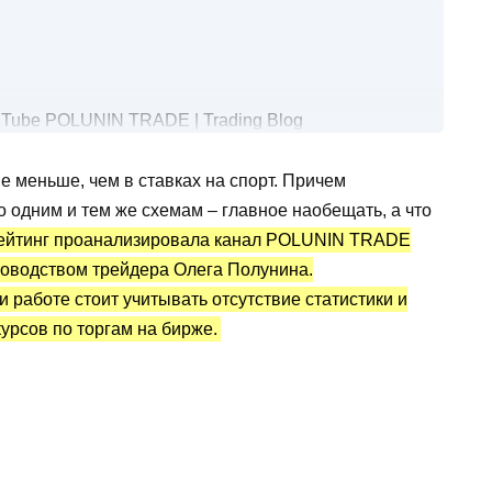
uTube POLUNIN TRADE | Trading Blog
игналы
 меньше, чем в ставках на спорт. Причем
лег Полунин): статистика и отзывы
 одним и тем же схемам – главное наобещать, а что
ейтинг проанализировала канал POLUNIN TRADE
уководством трейдера Олега Полунина.
 работе стоит учитывать отсутствие статистики и
урсов по торгам на бирже.