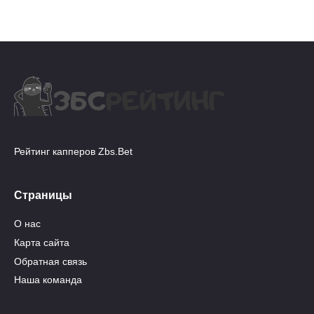
Рейтинг капперов Zbs.Bet
Страницы
О нас
Карта сайта
Обратная связь
Наша команда