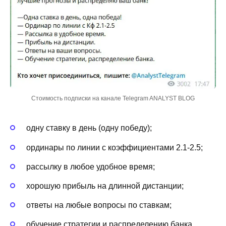
Стоимость подписки на канале Telegram ANALYST BLOG
одну ставку в день (одну победу);
ординары по линии с коэффициентами 2.1-2.5;
рассылку в любое удобное время;
хорошую прибыль на длинной дистанции;
ответы на любые вопросы по ставкам;
обучение стратегии и распределению банка.