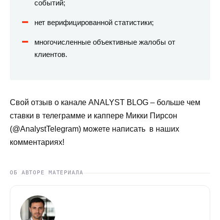
событий;
нет верифицированной статистики;
многочисленные объективные жалобы от
клиентов.
Свой отзыв о канале ANALYST BLOG – больше чем
ставки в телеграмме и каппере Микки Пирсон
(@AnalystTelegram) можете написать в наших
комментариях!
ОБ АВТОРЕ МАТЕРИАЛА