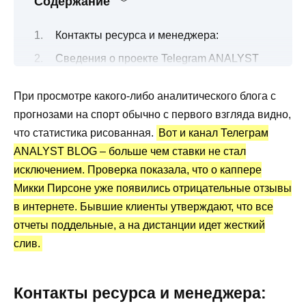
Содержание
Контакты ресурса и менеджера:
Сведения о проекте Telegram ANALYST
BLOG – больше чем ставки
При просмотре какого-либо аналитического блога с
Все о ставках на спорт от каппера Микки
прогнозами на спорт обычно с первого взгляда видно,
Пирсон
что статистика рисованная.
Вот и канал Телеграм
Канал Telegram ANALYST BLOG:
ANALYST BLOG – больше чем ставки не стал
статистика и отзывы о ставках
исключением. Проверка показала, что о каппере
Преимущества и недостатки
Микки Пирсоне уже появились отрицательные отзывы
в интернете. Бывшие клиенты утверждают, что все
отчеты поддельные, а на дистанции идет жесткий
слив.
Контакты ресурса и менеджера: