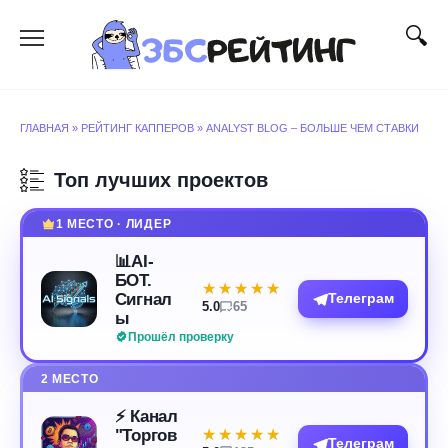
Перейти
к
содержанию
ГЛАВНАЯ
»
РЕЙТИНГ КАППЕРОВ
»
ANALYST BLOG – БОЛЬШЕ ЧЕМ СТАВКИ
Топ лучших проектов
1 МЕСТО · ЛИДЕР
📊AI-
БОТ.
★★★★★
★★★★★
Сигнал
Телеграм
5.0
65
ы
Прошёл проверку
2 МЕСТО
⚡️ Канал
"Торгов
★★★★★
★★★★★
Телеграм