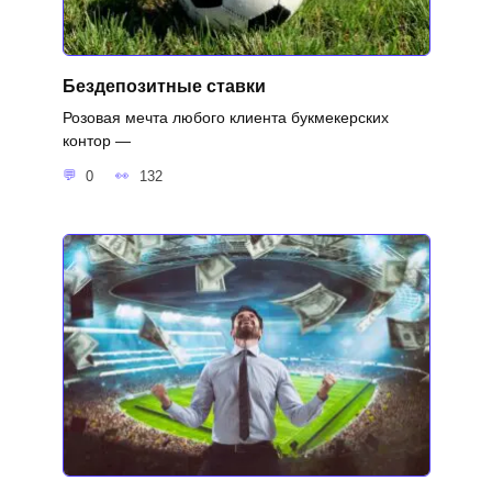
Бездепозитные ставки
Розовая мечта любого клиента букмекерских
контор ―
0
132