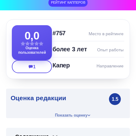
РЕЙТИНГ КАППЕРОВ
0,0
#757
Место в рейтинге
Оценка
более 3 лет
Опыт работы
пользователей
Капер
Направление
1
Оценка редакции
1.5
Показать оценку