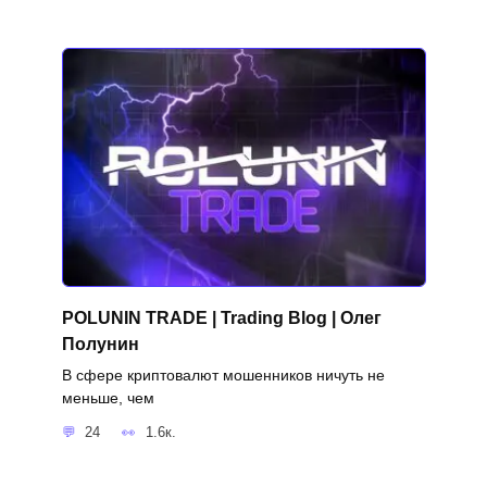
POLUNIN TRADE | Trading Blog | Олег
Полунин
В сфере криптовалют мошенников ничуть не
меньше, чем
24
1.6к.