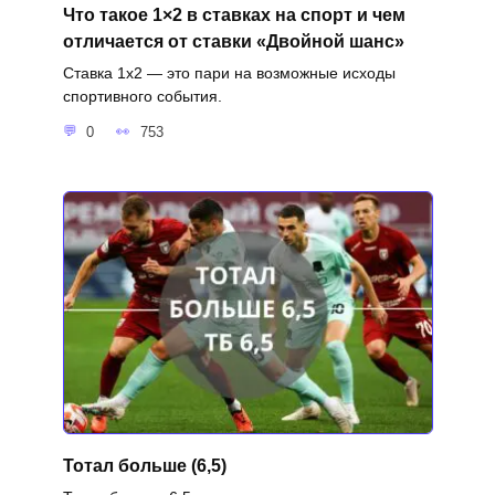
Что такое 1×2 в ставках на спорт и чем
отличается от ставки «Двойной шанс»
Ставка 1х2 — это пари на возможные исходы
спортивного события.
0
753
Тотал больше (6,5)