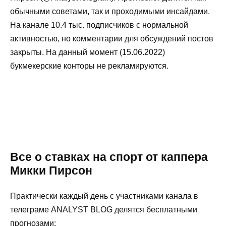
обычными советами, так и проходимыми инсайдами.
На канале 10.4 тыс. подписчиков с нормальной
активностью, но комментарии для обсуждений постов
закрыты. На данный момент (15.06.2022)
букмекерские конторы не рекламируются.
Все о ставках на спорт от каппера
Микки Пирсон
Практически каждый день с участниками канала в
телеграме ANALYST BLOG делятся бесплатными
прогнозами: