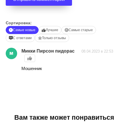
Сортировка:
Самые новые
Лучшие
Самые старые
С ответами
Только отзывы
Микки Пирсон пидорас
08.04.2023 в 22:53
Мошенник
Вам также может понравиться