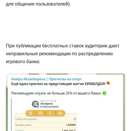
для общения пользователей).
При публикации бесплатных ставок аудитории дают
неправильные рекомендации по распределению
игрового банка: