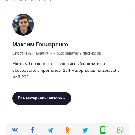
Максим Гончаренко
Спортивный аналитик и обозреватель прогнозов
Максим Гончаренко — спортивный аналитик и
обозреватель прогнозов. 254 материалов на zbs.bet с
май 2021.
Все материалы автора