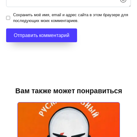
Сохранить моё имя, email и адрес сайта в этом браузере для
последующих моих комментариев.
Вам также может понравиться