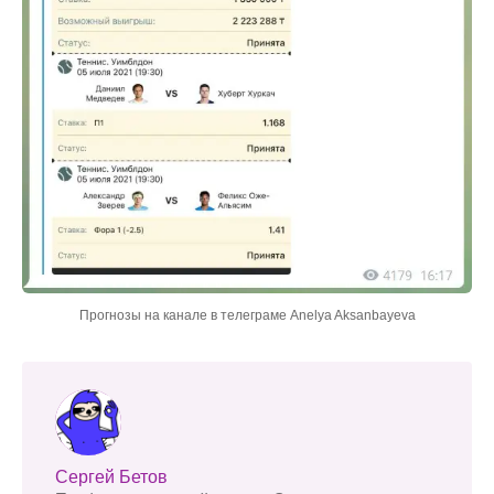
Прогнозы на канале в телеграме Anelya Aksanbayeva
Сергей Бетов