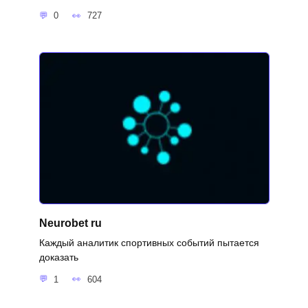
0
727
Neurobet ru
Каждый аналитик спортивных событий пытается
доказать
1
604