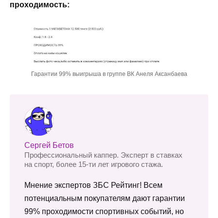
проходимость:
Гарантии 99% выигрыша в группе ВК Анеля Аксанбаева
Сергей Бетов
Профессиональный каппер. Эксперт в ставках
на спорт, более 15-ти лет игрового стажа.
Мнение экспертов ЗБС Рейтинг! Всем
потенциальным покупателям дают гарантии
99% проходимости спортивных событий, но