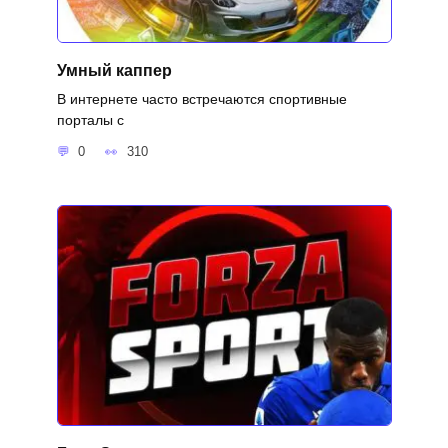
Умный каппер
В интернете часто встречаются спортивные
порталы с
0
310