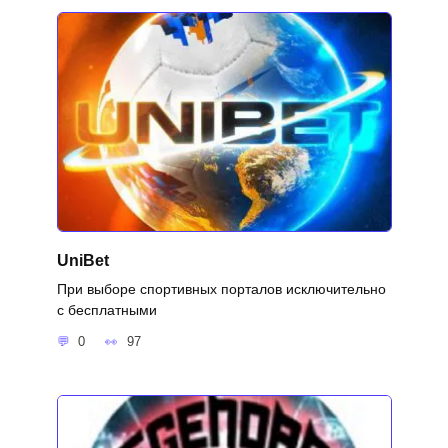
UniBet
При выборе спортивных порталов исключительно
с бесплатными
0
97