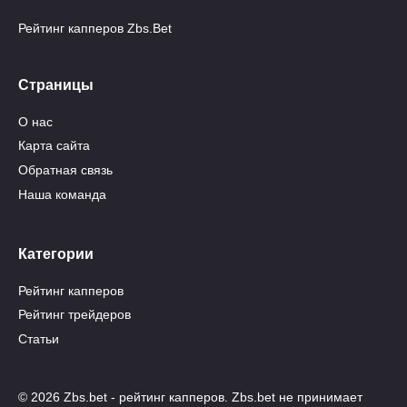
Рейтинг капперов Zbs.Bet
Страницы
О нас
Карта сайта
Обратная связь
Наша команда
Категории
Рейтинг капперов
Рейтинг трейдеров
Статьи
© 2026 Zbs.bet - рейтинг капперов. Zbs.bet не принимает