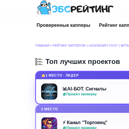
Перейти
к
содержанию
Проверенные капперы
Рейтинг кап
ГЛАВНАЯ
»
РЕЙТИНГ КАППЕРОВ
»
LEGENDARY FOOT | ФУТ
Топ лучших проектов
1 МЕСТО · ЛИДЕР
📊AI-БОТ. Сигналы
Прошёл проверку
2 МЕСТО
⚡️ Канал "Торговец"
Прошёл проверку