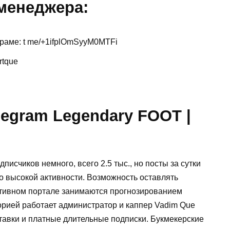
 менеджера:
граме: t me/+1ifplOmSyyM0MTFi
rtque
legram Legendary FOOT |
писчиков немного, всего 2.5 тыс., но посты за сутки
 о высокой активности. Возможность оставлять
ортивном портале занимаются прогнозированием
орией работает администратор и каппер Vadim Que
тавки и платные длительные подписки. Букмекерские