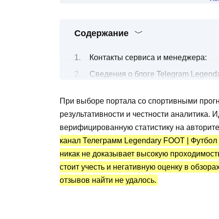
Содержание
Контакты сервиса и менеджера:
Сведения о блоге Telegram Legend
Прогнозы на футбольные матчи
При выборе портала со спортивными прогн
Канал Telegram Legendary FOOT | Ф
результативности и честности аналитика. 
Преимущества и недостатки
верифицированную статистику на авторите
канал Телеграмм Legendary FOOT | Футбол 
никак не доказывает высокую проходимость
стоит учесть и негативную оценку в обзора
отзывов найти не удалось.