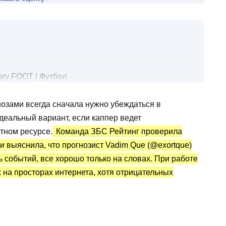
ary FOOT | Футбол
озами всегда сначала нужно убеждаться в
утбол: статистика и отзывы
Идеальный вариант, если каппер ведет
тном ресурсе.
Команда ЗБС Рейтинг проверила
и выяснила, что прогнозист Vadim Que (@exortque)
 событий, все хорошо только на словах. При работе
х на просторах интернета, хотя отрицательных