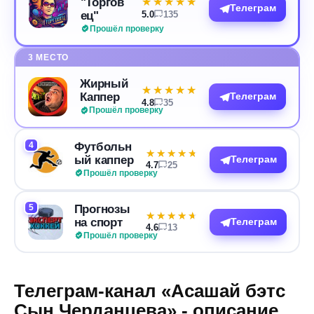
"Торгов
★★★★★
★★★★★
Телеграм
ец"
5.0
135
Прошёл проверку
3 МЕСТО
Жирный
★★★★★
★★★★★
Каппер
Телеграм
4.8
35
Прошёл проверку
4
Футбольн
★★★★★
★★★★★
ый каппер
Телеграм
4.7
25
Прошёл проверку
5
Прогнозы
★★★★★
★★★★★
на спорт
Телеграм
4.6
13
Прошёл проверку
Телеграм-канал «Асашай бэтс
Сын Черданцева» - описание,