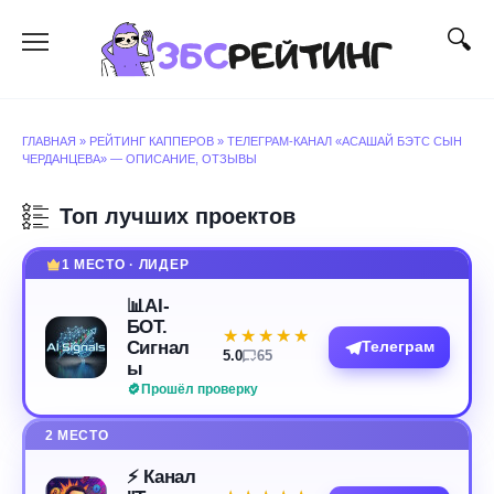
Перейти
к
содержанию
ГЛАВНАЯ
»
РЕЙТИНГ КАППЕРОВ
»
ТЕЛЕГРАМ-КАНАЛ «АСАШАЙ БЭТС СЫН
ЧЕРДАНЦЕВА» — ОПИСАНИЕ, ОТЗЫВЫ
Топ лучших проектов
1 МЕСТО · ЛИДЕР
📊AI-
БОТ.
★★★★★
★★★★★
Сигнал
Телеграм
5.0
65
ы
Прошёл проверку
2 МЕСТО
⚡️ Канал