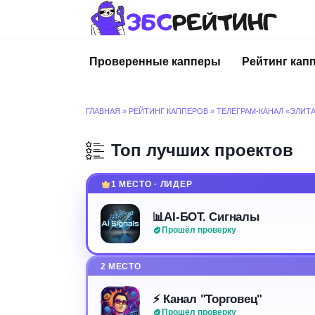
Перейти
к
содержанию
Проверенные капперы
Рейтинг кап
ГЛАВНАЯ
»
РЕЙТИНГ КАППЕРОВ
»
ТЕЛЕГРАМ-КАНАЛ «ЭЛИТ
Топ лучших проектов
1 МЕСТО · ЛИДЕР
📊AI-БОТ. Сигналы
Прошёл проверку
2 МЕСТО
⚡️ Канал "Торговец"
Прошёл проверку