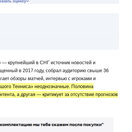
казать оценку
 — крупнейший в СНГ источник новостей и
ущенный в 2017 году, собрал аудиторию свыше 36
ает обзоры матчей, интервью с игроками и
ьшого Тенниса» неоднозначные. Половина
тента, а другая — критикует за отсутствие прогнозов