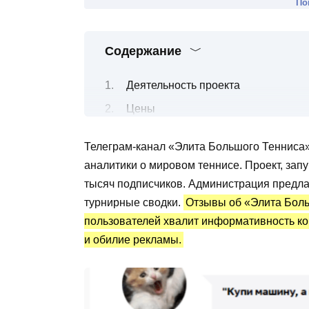
По
Содержание
Деятельность проекта
Цены
Отчеты и гарантии
Телеграм-канал «Элита Большого Тенниса»
Проект в соцсетях
аналитики о мировом теннисе. Проект, зап
Контакты
тысяч подписчиков. Администрация предлаг
Мнения клиентов
турнирные сводки.
Отзывы об «Элита Бол
пользователей хвалит информативность кон
Проблемы и риски
и обилие рекламы.
Заключение