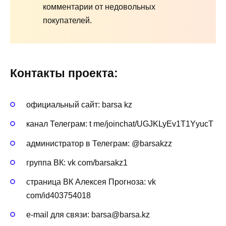
комментарии от недовольных
покупателей.
Контакты проекта:
официальный сайт: barsa kz
канал Телеграм: t me/joinchat/UGJKLyEv1T1YyucT
администратор в Телеграм: @barsakzz
группа ВК: vk com/barsakz1
страница ВК Алексея Прогноза: vk
com/id403754018
e-mail для связи: barsa@barsa.kz