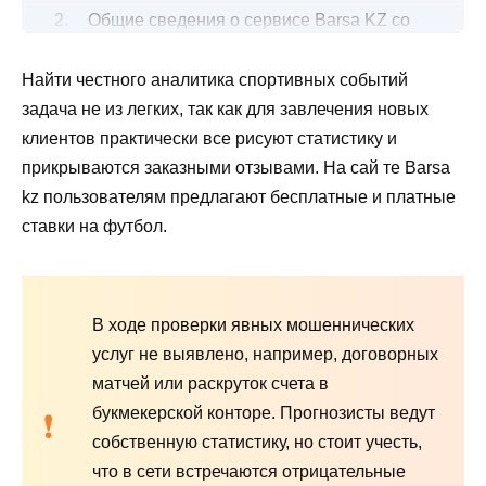
Общие сведения о сервисе Barsa KZ со
ставками на спорт
Найти честного аналитика спортивных событий
Реальные отзывы о ставках на футбол от
задача не из легких, так как для завлечения новых
каппера Барса кз
клиентов практически все рисуют статистику и
Платные подписки на прогнозы по
прикрываются заказными отзывами. На сай те Barsa
футболу
kz пользователям предлагают бесплатные и платные
Верифицированная статистика
ставки на футбол.
Вывод по обзору проекта
В ходе проверки явных мошеннических
услуг не выявлено, например, договорных
матчей или раскруток счета в
букмекерской конторе. Прогнозисты ведут
собственную статистику, но стоит учесть,
что в сети встречаются отрицательные