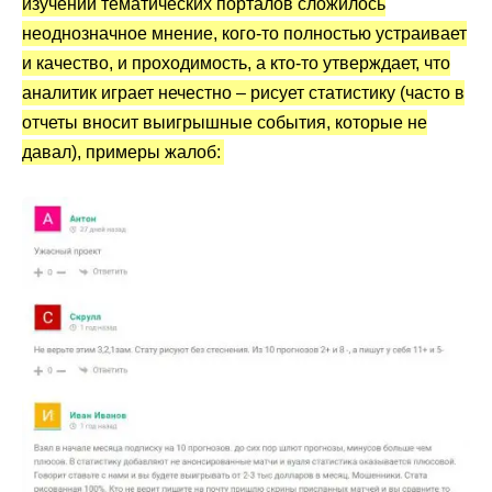
изучении тематических порталов сложилось
неоднозначное мнение, кого-то полностью устраивает
и качество, и проходимость, а кто-то утверждает, что
аналитик играет нечестно – рисует статистику (часто в
отчеты вносит выигрышные события, которые не
давал), примеры жалоб: