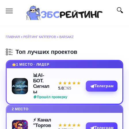
Перейти
к
содержанию
ГЛАВНАЯ
»
РЕЙТИНГ КАППЕРОВ
»
BARSAKZ
Топ лучших проектов
1 МЕСТО · ЛИДЕР
📊AI-
БОТ.
★★★★★
★★★★★
Сигнал
Телеграм
5.0
65
ы
Прошёл проверку
2 МЕСТО
⚡️ Канал
"Торгов
★★★★★
★★★★★
Телеграм