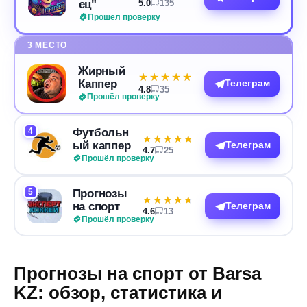
ец"
5.0
135
Прошёл проверку
3 МЕСТО
Жирный
★★★★★
★★★★★
Каппер
Телеграм
4.8
35
Прошёл проверку
4
Футбольн
★★★★★
★★★★★
ый каппер
Телеграм
4.7
25
Прошёл проверку
5
Прогнозы
★★★★★
★★★★★
на спорт
Телеграм
4.6
13
Прошёл проверку
Прогнозы на спорт от Barsa
KZ: обзор, статистика и