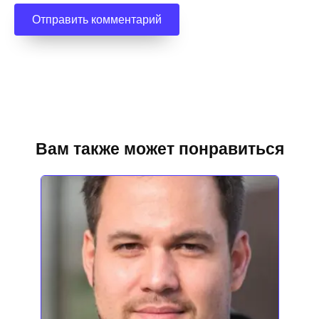
Вам также может понравиться