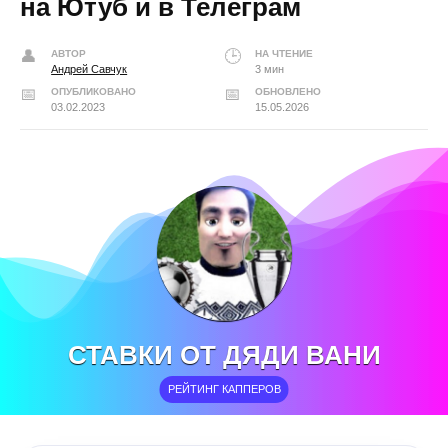
на Ютуб и в Телеграм
АВТОР
НА ЧТЕНИЕ
Андрей Савчук
3 мин
ОПУБЛИКОВАНО
ОБНОВЛЕНО
03.02.2023
15.05.2026
СТАВКИ ОТ ДЯДИ ВАНИ
РЕЙТИНГ КАППЕРОВ