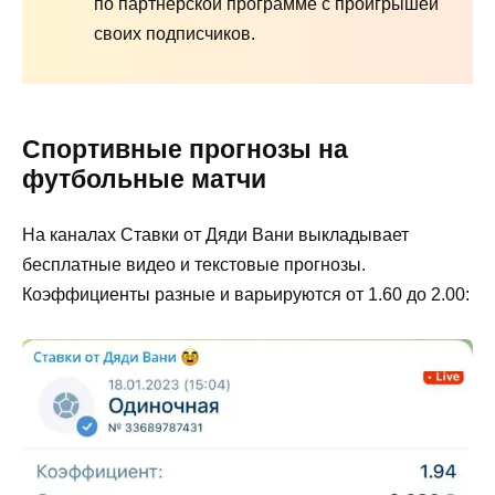
по партнерской программе с проигрышей
своих подписчиков.
Спортивные прогнозы на
футбольные матчи
На каналах Ставки от Дяди Вани выкладывает
бесплатные видео и текстовые прогнозы.
Коэффициенты разные и варьируются от 1.60 до 2.00: