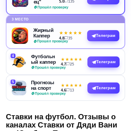
ец"
5.0
135
Прошёл проверку
3 МЕСТО
Жирный
★★★★★
★★★★★
Каппер
Телеграм
4.8
35
Прошёл проверку
4
Футбольн
★★★★★
★★★★★
ый каппер
Телеграм
4.7
25
Прошёл проверку
5
Прогнозы
★★★★★
★★★★★
на спорт
Телеграм
4.6
13
Прошёл проверку
Ставки на футбол. Отзывы о
каналах Ставки от Дяди Вани