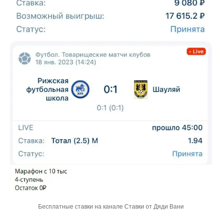
Бесплатные ставки на канале Ставки от Дяди Вани