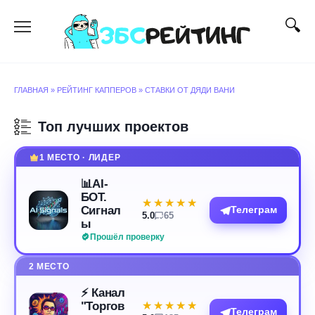
Перейти
к
содержанию
ГЛАВНАЯ
»
РЕЙТИНГ КАППЕРОВ
»
СТАВКИ ОТ ДЯДИ ВАНИ
Топ лучших проектов
1 МЕСТО · ЛИДЕР
📊AI-
БОТ.
★★★★★
★★★★★
Сигнал
Телеграм
5.0
65
ы
Прошёл проверку
2 МЕСТО
⚡️ Канал
"Торгов
★★★★★
★★★★★
Телеграм