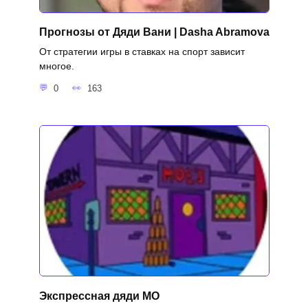
Прогнозы от Дяди Вани | Dasha Abramova
От стратегии игры в ставках на спорт зависит
многое.
0
163
Экспрессная дяди МО