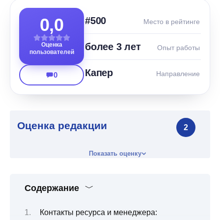
0,0
#500
Место в рейтинге
Оценка
более 3 лет
Опыт работы
пользователей
Капер
Направление
0
Оценка редакции
2
Показать оценку
Содержание
Контакты ресурса и менеджера: