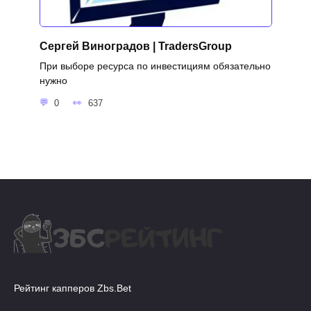
Сергей Виноградов | TradersGroup
При выборе ресурса по инвестициям обязательно
нужно
0
637
Рейтинг капперов Zbs.Bet