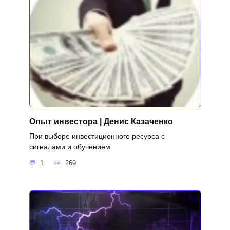
Опыт инвестора | Денис Казаченко
При выборе инвестиционного ресурса с
сигналами и обучением
1
269