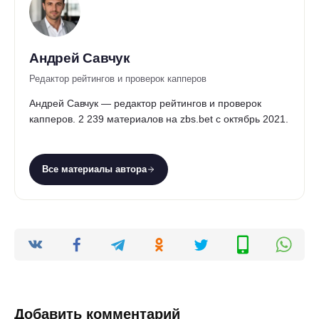
Андрей Савчук
Редактор рейтингов и проверок капперов
Андрей Савчук — редактор рейтингов и проверок
капперов. 2 239 материалов на zbs.bet с октябрь 2021.
Все материалы автора
Добавить комментарий