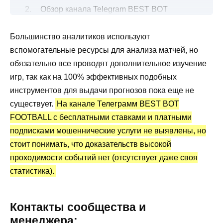
Обзор канала Telegram BEST BOT
FOOTBALL
Большинство аналитиков используют
Прогнозы на футбол от бота
вспомогательные ресурсы для анализа матчей, но
Канал Телеграмм BEST BOT FOOTBALL:
обязательно все проводят дополнительное изучение
статистика и отзывы
игр, так как на 100% эффективных подобных
Преимущества и недостатки
инструментов для выдачи прогнозов пока еще не
существует.
На канале Телеграмм BEST BOT
FOOTBALL с бесплатными ставками и платными
подписками мошеннические услуги не выявлены, но
стоит понимать, что доказательств высокой
проходимости событий нет (отсутствует даже своя
статистика).
Контакты сообщества и
менеджера: