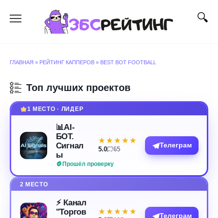
Перейти
к
содержанию
ГЛАВНАЯ
»
РЕЙТИНГ КАППЕРОВ
»
BEST BOT FOOTBALL
Топ лучших проектов
1 МЕСТО · ЛИДЕР
📊AI-
БОТ.
★★★★★
★★★★★
Сигнал
Телеграм
5.0
65
ы
Прошёл проверку
2 МЕСТО
⚡️ Канал
"Торгов
★★★★★
★★★★★
Телеграм