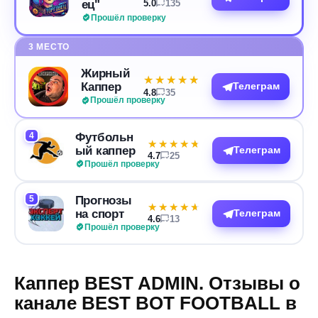
ец"
5.0
135
Прошёл проверку
3 МЕСТО
Жирный
★★★★★
★★★★★
Каппер
Телеграм
4.8
35
Прошёл проверку
4
Футбольн
★★★★★
★★★★★
ый каппер
Телеграм
4.7
25
Прошёл проверку
5
Прогнозы
★★★★★
★★★★★
на спорт
Телеграм
4.6
13
Прошёл проверку
Каппер BEST ADMIN. Отзывы о
канале BEST BOT FOOTBALL в