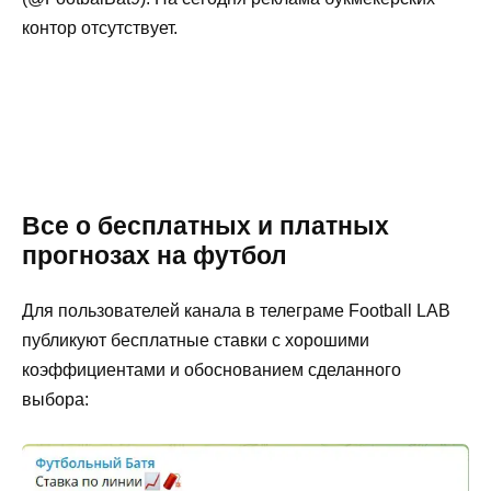
контор отсутствует.
Все о бесплатных и платных
прогнозах на футбол
Для пользователей канала в телеграме Football LAB
публикуют бесплатные ставки с хорошими
коэффициентами и обоснованием сделанного
выбора: