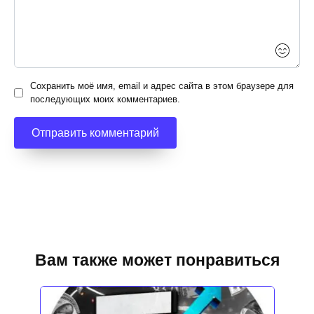
Сохранить моё имя, email и адрес сайта в этом браузере для
последующих моих комментариев.
Вам также может понравиться