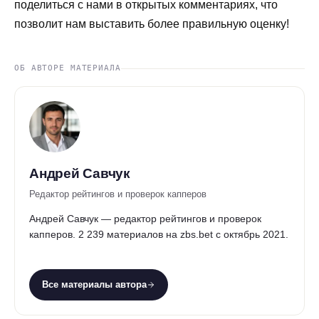
поделиться с нами в открытых комментариях, что
позволит нам выставить более правильную оценку!
ОБ АВТОРЕ МАТЕРИАЛА
Андрей Савчук
Редактор рейтингов и проверок капперов
Андрей Савчук — редактор рейтингов и проверок
капперов. 2 239 материалов на zbs.bet с октябрь 2021.
Все материалы автора