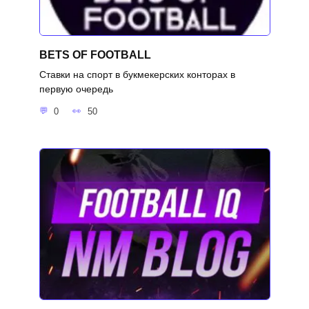
BETS OF FOOTBALL
Ставки на спорт в букмекерских конторах в
первую очередь
0
50