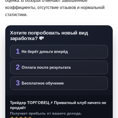
оценка. В обзорах отмечают завышенные
коэффициенты, отсутствие отзывов и нормальной
статистики.
Хотите попробовать новый вид
заработка? 💸
1
Не берёт деньги вперёд
2
Оплата после результата
3
Бесплатное обучение
Трейдер ТОРГОВЕЦ ⚡ Приватный клуб ничего не
продаёт
Получает прибыль от вашего дохода.