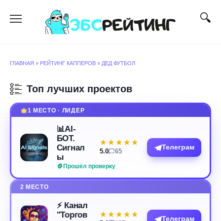
Перейти
к
содержанию
ГЛАВНАЯ
»
РЕЙТИНГ КАППЕРОВ
»
ДЕД ФУТБОЛ
Топ лучших проектов
1 МЕСТО · ЛИДЕР
📊AI-
БОТ.
★★★★★
★★★★★
Сигнал
Телеграм
5.0
65
ы
Прошёл проверку
2 МЕСТО
⚡️ Канал
"Торгов
★★★★★
★★★★★
Телеграм