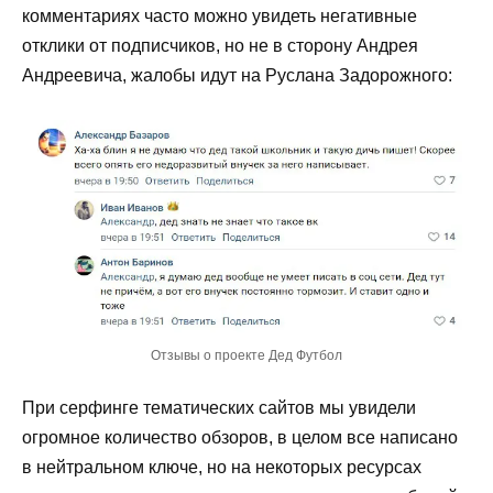
комментариях часто можно увидеть негативные
отклики от подписчиков, но не в сторону Андрея
Андреевича, жалобы идут на Руслана Задорожного:
Отзывы о проекте Дед Футбол
При серфинге тематических сайтов мы увидели
огромное количество обзоров, в целом все написано
в нейтральном ключе, но на некоторых ресурсах