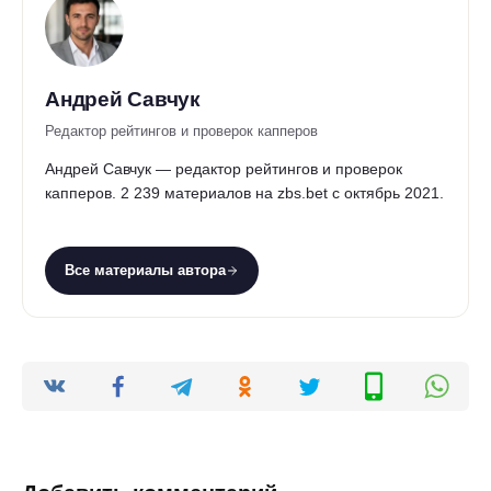
Андрей Савчук
Редактор рейтингов и проверок капперов
Андрей Савчук — редактор рейтингов и проверок
капперов. 2 239 материалов на zbs.bet с октябрь 2021.
Все материалы автора