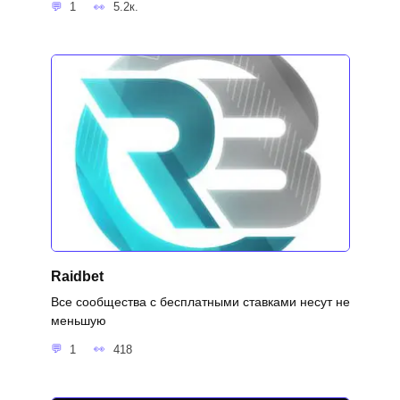
1
5.2к.
Raidbet
Все сообщества с бесплатными ставками несут не
меньшую
1
418