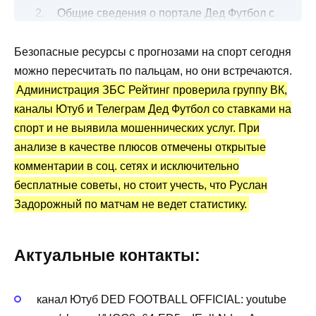
Общие сведения о портале Дед Футбол с
прогнозами
Безопасные ресурсы с прогнозами на спорт сегодня
Канал Ютуб и Телеграм Дед Футбол |
можно пересчитать по пальцам, но они встречаются.
OFFICIAL: статистика и отзывы
Администрация ЗБС Рейтинг проверила группу ВК,
Преимущества и недостатки
каналы Ютуб и Телеграм Дед Футбол со ставками на
спорт и не выявила мошеннических услуг. При
анализе в качестве плюсов отмечены открытые
комментарии в соц. сетях и исключительно
бесплатные советы, но стоит учесть, что Руслан
Задорожный по матчам не ведет статистику.
Актуальные контакты:
канал Ютуб DED FOOTBALL OFFICIAL: youtube