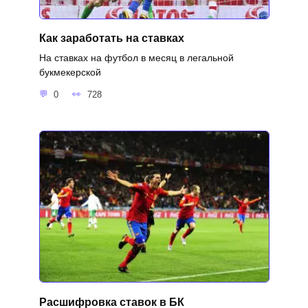
Как заработать на ставках
На ставках на футбол в месяц в легальной
букмекерской
0
728
Расшифровка ставок в БК