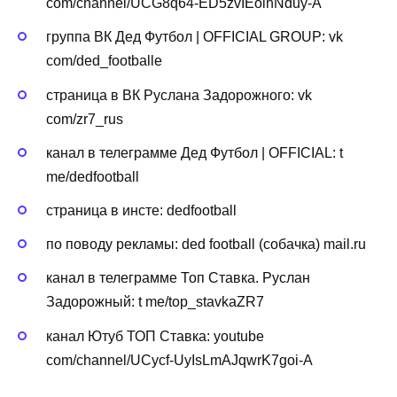
com/channel/UCG8q64-ED5zvIEolhNduy-A
группа ВК Дед Футбол | OFFICIAL GROUP: vk
com/ded_footballe
страница в ВК Руслана Задорожного: vk
com/zr7_rus
канал в телеграмме Дед Футбол | OFFICIAL: t
me/dedfootball
страница в инсте: dedfootball
по поводу рекламы: ded football (собачка) mail.ru
канал в телеграмме Топ Ставка. Руслан
Задорожный: t me/top_stavkaZR7
канал Ютуб ТОП Ставка: youtube
com/channel/UCycf-UyIsLmAJqwrK7goi-A