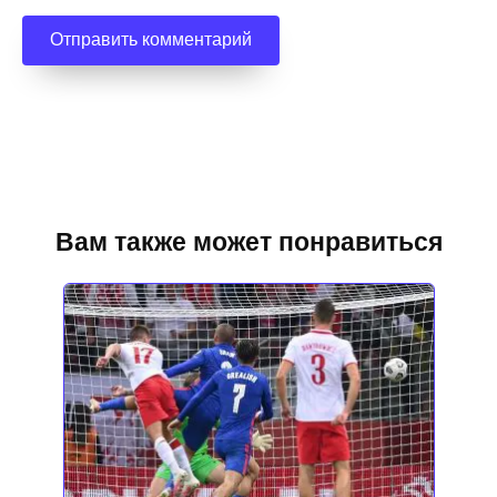
Вам также может понравиться