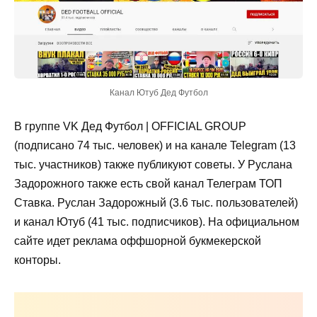
Канал Ютуб Дед Футбол
В группе VK Дед Футбол | OFFICIAL GROUP
(подписано 74 тыс. человек) и на канале Telegram (13
тыс. участников) также публикуют советы. У Руслана
Задорожного также есть свой канал Телеграм ТОП
Ставка. Руслан Задорожный (3.6 тыс. пользователей)
и канал Ютуб (41 тыс. подписчиков). На официальном
сайте идет реклама оффшорной букмекерской
конторы.