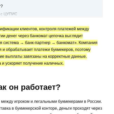
т?
в с ЦУПИС
ег с ЦУПИС через банкомат
ификации клиентов, контроля платежей между
тии денег через банкомат цепочка выглядит
обильное приложение банка
 система → банк-партнер → банкомат». Компания
живают операции с ЦУПИС?
 и обрабатывает платежи букмекеров, поэтому
дств с ЦУПИС через банкомат
ие выплаты завязаны на корректные данные.
 решения
 и ускоряет получение наличных.
ыдает деньги с карты ЦУПИС?
ак он работает?
между игроком и легальными букмекерами в России.
тавка в букмекерской конторе, деньги проходят через