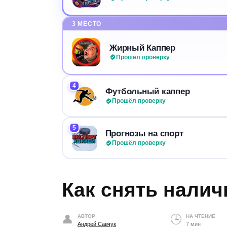
3 МЕСТО
Жирный Каппер
Прошёл проверку
4
Футбольный каппер
Прошёл проверку
5
Прогнозы на спорт
Прошёл проверку
Как снять нали
АВТОР
НА ЧТЕНИЕ
Андрей Савчук
7 мин