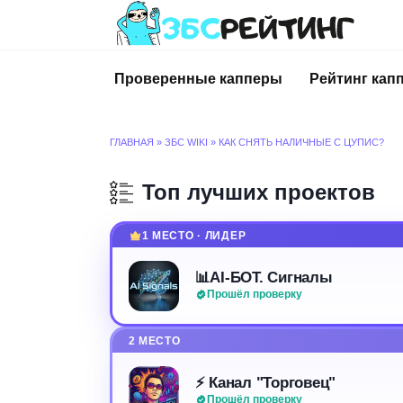
Перейти
к
содержанию
Проверенные капперы
Рейтинг кап
ГЛАВНАЯ
»
ЗБС WIKI
»
КАК СНЯТЬ НАЛИЧНЫЕ С ЦУПИС?
Топ лучших проектов
1 МЕСТО · ЛИДЕР
📊AI-БОТ. Сигналы
Прошёл проверку
2 МЕСТО
⚡️ Канал "Торговец"
Прошёл проверку