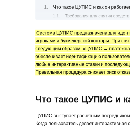
Что такое ЦУПИС и как он работае
Требования для снятия средст
Пошаговая инструкция снятия ден
Система ЦУПИС предназначена для идент
Как снять наличные с ЦУПИС?
игроками и букмекерской конторы. При сня
Снятие денег с ЦУПИС через м
следующим образом: «ЦУПИС → платежная
Какие банки и банкоматы поддер
обеспечивает идентификацию пользователя
Комиссии и лимиты при снятии сре
любые интерактивные ставки и последующ
Распространенные проблемы и их
Правильная процедура снижает риск отказа
Что делать если банкомат не в
Часто задаваемые вопросы
Что такое ЦУПИС и к
ЦУПИС выступает расчетным посредником 
Когда пользователь делает интерактивная с