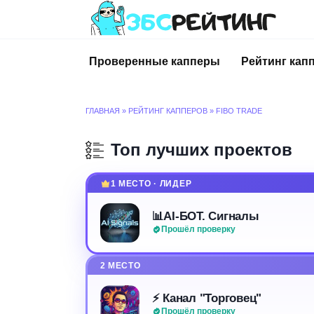
Перейти
к
содержанию
Проверенные капперы
Рейтинг кап
ГЛАВНАЯ
»
РЕЙТИНГ КАППЕРОВ
»
FIBO TRADE
Топ лучших проектов
1 МЕСТО · ЛИДЕР
📊AI-БОТ. Сигналы
Прошёл проверку
2 МЕСТО
⚡️ Канал "Торговец"
Прошёл проверку