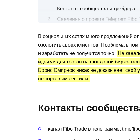
Контакты сообщества и трейдера:
Сведения о проекте Telegram Fibo 
Бесплатные и платные сигналы дл
В социальных сетях много предложений о
Канал Telegram Fibo Trade: статист
озолотить своих клиентов. Проблема в том
Преимущества и недостатки
и заработать не получится точно.
На канал
идеями для торгов на фондовой бирже моше
Борис Смирнов никак не доказывает свой 
по торговым сессиям.
Контакты сообщества
канал Fibo Trade в телеграмме: t me/fib