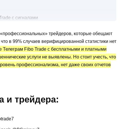
Trade с сигналами
я торгов акциями
т «профессиональных» трейдеров, которые обещают
ика и отзывы о сигналах
, что в 99% случаев верифицированной статистики нет
е Телеграм Fibo Trade с бесплатными и платными
ннические услуги не выявлены. Но стоит учесть, что
уровень профессионализма, нет даже своих отчетов
 и трейдера:
otrade7