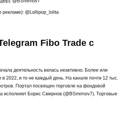
ейдер): @BSmirnov7
 рекламе): @Lollipop_lolita
elegram Fibo Trade с
начала деятельность велась неактивно. Более или
 в 2022, и то не каждый день. На канале почти 12 тыс.
мотров. Портал посвящен торговле на фондовой
ра исполняет Борис Смирнов (@BSmirnov7). Торговые