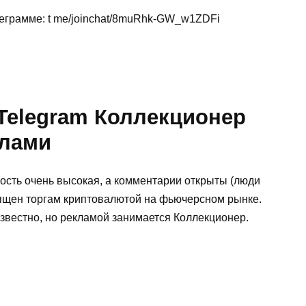
леграмме: t me/joinchat/8muRhk-GW_w1ZDFi
Telegram Коллекционер
алами
вность очень высокая, а комментарии открыты (люди
ящен торгам криптовалютой на фьючерсном рынке.
звестно, но рекламой занимается Коллекционер.