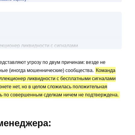
екционер ликвидности с сигналами
дставляют угрозу по двум причинам: везде не
дности: статистика и отзывы о сигналах
чные (иногда мошеннические) сообщества.
Команда
ллекционер ликвидности с бесплатными сигналами
рнете нет, но в целом сложилась положительная
сть по совершенным сделкам ничем не подтверждена.
менеджера: