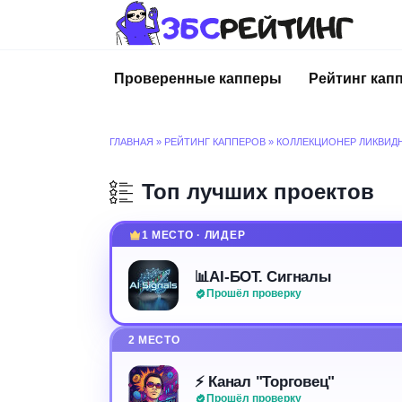
Перейти
к
содержанию
Проверенные капперы
Рейтинг кап
ГЛАВНАЯ
»
РЕЙТИНГ КАППЕРОВ
»
КОЛЛЕКЦИОНЕР ЛИКВИД
Топ лучших проектов
1 МЕСТО · ЛИДЕР
📊AI-БОТ. Сигналы
Прошёл проверку
2 МЕСТО
⚡️ Канал "Торговец"
Прошёл проверку