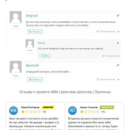
Отзывы о проекте ABM | Кристиан Шлоссер | Прогнозы