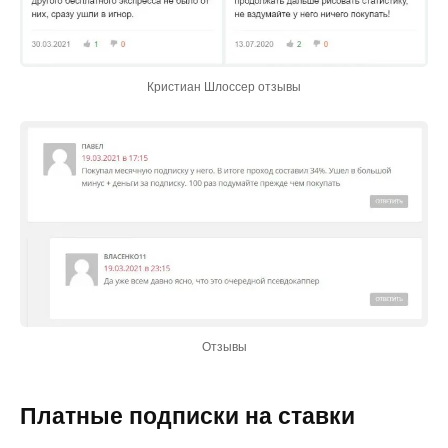
Кристиан Шлоссер отзывы
Отзывы
Платные подписки на ставки