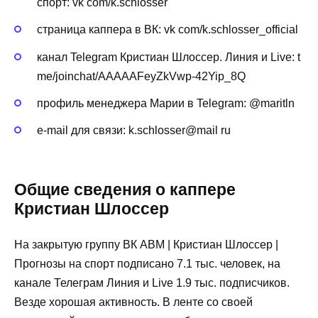
спорт: vk com/k.schlosser
страница каппера в ВК: vk com/k.schlosser_official
канал Telegram Кристиан Шлоссер. Линия и Live: t
me/joinchat/AAAAAFeyZkVwp-42Yip_8Q
профиль менеджера Марии в Telegram: @maritln
e-mail для связи: k.schlosser@mail ru
Общие сведения о каппере
Кристиан Шлоссер
На закрытую группу ВК ABM | Кристиан Шлоссер |
Прогнозы на спорт подписано 7.1 тыс. человек, на
канале Телеграм Линия и Live 1.9 тыс. подписчиков.
Везде хорошая активность. В ленте со своей