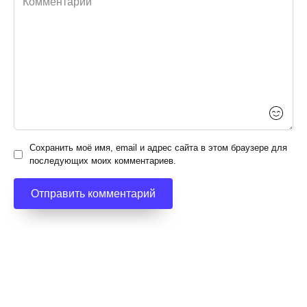
Сохранить моё имя, email и адрес сайта в этом браузере для
последующих моих комментариев.