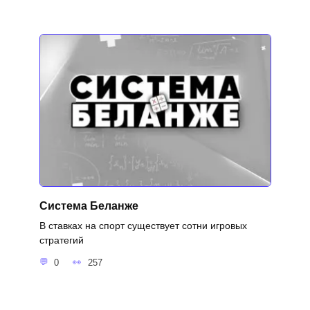
Система Беланже
В ставках на спорт существует сотни игровых
стратегий
0
257