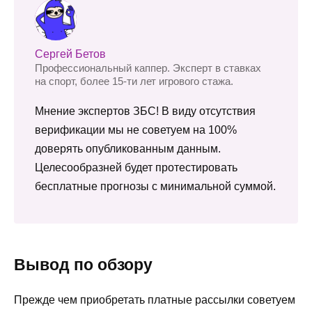
Сергей Бетов
Профессиональный каппер. Эксперт в ставках
на спорт, более 15-ти лет игрового стажа.
Мнение экспертов ЗБС! В виду отсутствия
верификации мы не советуем на 100%
доверять опубликованным данным.
Целесообразней будет протестировать
бесплатные прогнозы с минимальной суммой.
Вывод по обзору
Прежде чем приобретать платные рассылки советуем