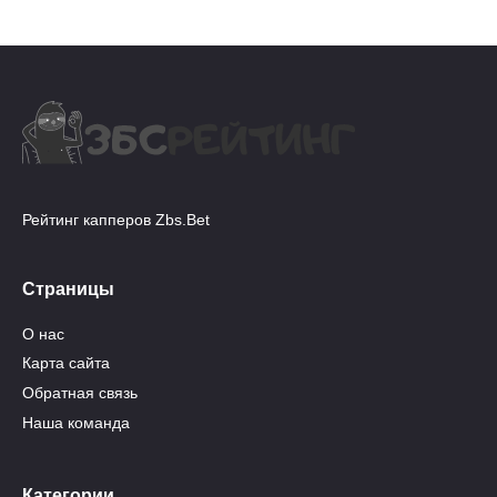
Рейтинг капперов Zbs.Bet
Страницы
О нас
Карта сайта
Обратная связь
Наша команда
Категории