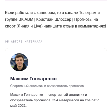
Если работали с каппером, то о канале Телеграм и
группе ВК ABM | Кристиан Шлоссер | Прогнозы на
спорт (Линия и Live) напишите отзыв в комментариях!
ОБ АВТОРЕ МАТЕРИАЛА
Максим Гончаренко
Спортивный аналитик и обозреватель прогнозов
Максим Гончаренко — спортивный аналитик и
обозреватель прогнозов. 254 материалов на zbs.bet с
май 2021.