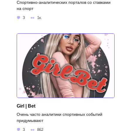
Спортивно-аналитических порталов со ставками
на спорт
3
1к.
Girl | Bet
Очень часто аналитики спортивных событий
придумывают
3
862