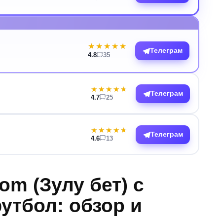
★★★★★
★★★★★
Телеграм
4.8
35
★★★★★
★★★★★
Телеграм
4.7
25
★★★★★
★★★★★
Телеграм
4.6
13
om (Зулу бет) с
утбол: обзор и