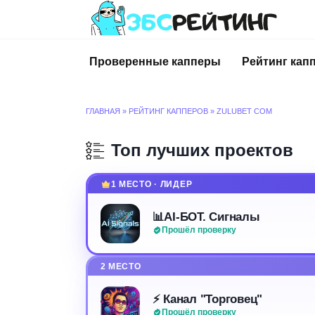
Перейти
к
содержанию
Проверенные капперы
Рейтинг кап
ГЛАВНАЯ
»
РЕЙТИНГ КАППЕРОВ
»
ZULUBET COM
Топ лучших проектов
1 МЕСТО · ЛИДЕР
📊AI-БОТ. Сигналы
Прошёл проверку
2 МЕСТО
⚡️ Канал "Торговец"
Прошёл проверку