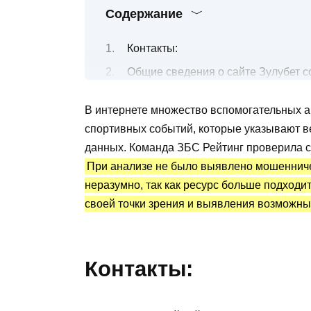
Содержание
Контакты:
Общие сведения о сайте Зулубет с
Отзывы о прогнозах по футболу от 
В интернете множество вспомогательных 
Верифицированная статистика
спортивных событий, которые указывают в
Вывод по обзору
данных. Команда ЗБС Рейтинг проверила са
При анализе не было выявлено мошенническ
неразумно, так как ресурс больше подходи
своей точки зрения и выявления возможны
Контакты: