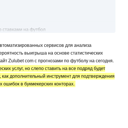
о ставками на футбол
сервиса Zulubet
автоматизированных сервисов для анализа
ероятность выигрыша на основе статистических
йт Zulubet com с прогнозами по футболу на сегодня.
их услуг, но слепо ставить на все подряд будет
т, как дополнительный инструмент для подтверждения
х ошибок в букмекерских конторах.