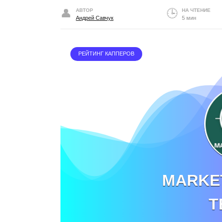
АВТОР
НА ЧТЕНИЕ
Андрей Савчук
5 мин
РЕЙТИНГ КАППЕРОВ
MARKE
T