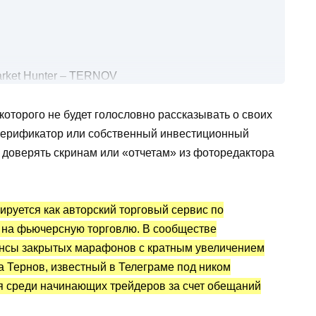
rket Hunter – TERNOV
ter – TERNOV?
которого не будет голословно рассказывать о своих
ложения
а верификатор или собственный инвестиционный
ши Тернова
, доверять скринам или «отчетам» из фоторедактора
жи
руется как авторский торговый сервис по
 на фьючерсную торговлю. В сообществе
онсы закрытых марафонов с кратным увеличением
а Тернов, известный в Телеграме под ником
ся среди начинающих трейдеров за счет обещаний