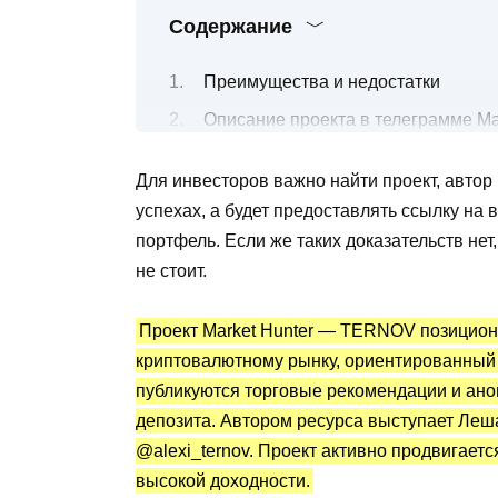
Содержание
Преимущества и недостатки
Описание проекта в телеграмме Ma
Чем занимается автор Market Hun
Для инвесторов важно найти проект, автор 
Приватные услуги и платные пред
успехах, а будет предоставлять ссылку н
Статистика и отзывы о проекте Ле
портфель. Если же таких доказательств нет
Торговая стратегия и реклама бир
не стоит.
Вывод после обзора
Проект Market Hunter — TERNOV позициони
криптовалютному рынку, ориентированный
публикуются торговые рекомендации и ан
депозита. Автором ресурса выступает Леш
@alexi_ternov. Проект активно продвигает
высокой доходности.