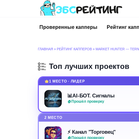
Перейти
к
содержанию
Проверенные капперы
Рейтинг кап
ГЛАВНАЯ
»
РЕЙТИНГ КАППЕРОВ
»
MARKET HUNTER — TER
Топ лучших проектов
1 МЕСТО · ЛИДЕР
📊AI-БОТ. Сигналы
Прошёл проверку
2 МЕСТО
⚡️ Канал "Торговец"
Прошёл проверку