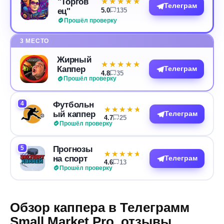
"Торгов
★★★★★
★★★★★
Телеграм
ец"
5.0
135
Прошёл проверку
3 МЕСТО
Жирный
★★★★★
★★★★★
Каппер
Телеграм
4.8
35
Прошёл проверку
4
Футбольн
★★★★★
★★★★★
ый каппер
Телеграм
4.7
25
Прошёл проверку
5
Прогнозы
★★★★★
★★★★★
на спорт
Телеграм
4.6
13
Прошёл проверку
Обзор каппера в Телеграмм
Small Market Pro, отзывы