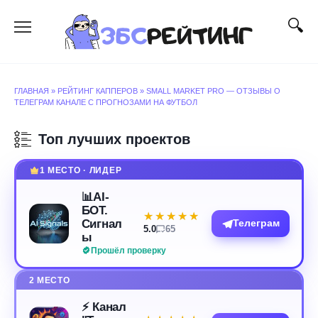
Перейти
к
содержанию
ГЛАВНАЯ
»
РЕЙТИНГ КАППЕРОВ
»
SMALL MARKET PRO — ОТЗЫВЫ О
ТЕЛЕГРАМ КАНАЛЕ С ПРОГНОЗАМИ НА ФУТБОЛ
Топ лучших проектов
1 МЕСТО · ЛИДЕР
📊AI-
БОТ.
★★★★★
★★★★★
Сигнал
Телеграм
5.0
65
ы
Прошёл проверку
2 МЕСТО
⚡️ Канал