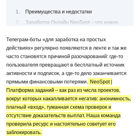
Преимущества и недостатки
Заработок Онлайн NeoSpot – что нужно
делать?
Телеграм-боты «для заработка на простых
Сколько можно заработать и вывести?
действиях» регулярно появляются в ленте и так же
Партнерская программа NeoSpot с
часто становятся причиной разочарований: где-то
заданиями по удаленке
пользователя превращают в бесплатный источник
Что нужно учесть, прежде чем приступать
активности и подписок, а где-то дело заканчивается
к работе?
прямыми финансовыми потерями.
NeoSpot |
Работники NeoSpot на платформе
Платформа заданий – как раз из числа проектов,
получают деньги или нет?
вокруг которых накапливается негатив: анонимность,
платный «вход», туманная схема проверок и
Бот Телеграм Неоспт СКАМ или нет? –
отсутствие доказательств выплат. Наша команда
реальные отзывы
проверила ресурс и настоятельно советует его
Вывод по обзору
заблокировать.