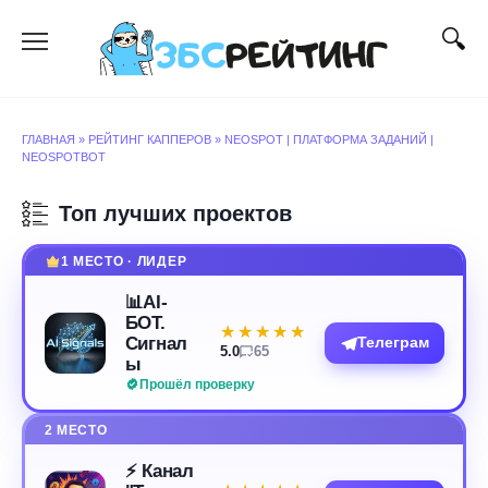
Перейти
к
содержанию
ГЛАВНАЯ
»
РЕЙТИНГ КАППЕРОВ
»
NEOSPOT | ПЛАТФОРМА ЗАДАНИЙ |
NEOSPOTBOT
Топ лучших проектов
1 МЕСТО · ЛИДЕР
📊AI-
БОТ.
★★★★★
★★★★★
Сигнал
Телеграм
5.0
65
ы
Прошёл проверку
2 МЕСТО
⚡️ Канал