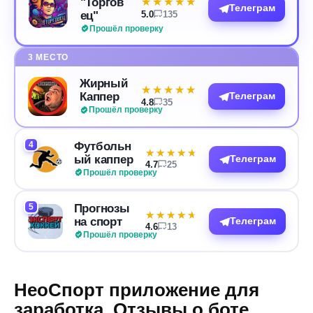
"Торгов
★★★★★
★★★★★
Телеграм
ец"
5.0
135
Прошёл проверку
3 МЕСТО
Жирный
★★★★★
★★★★★
Каппер
Телеграм
4.8
35
Прошёл проверку
4
Футбольн
★★★★★
★★★★★
ый каппер
Телеграм
4.7
25
Прошёл проверку
5
Прогнозы
★★★★★
★★★★★
на спорт
Телеграм
4.6
13
Прошёл проверку
НеоСпорт приложение для
заработка. Отзывы о боте