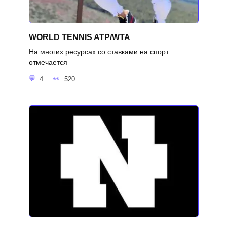
WORLD TENNIS ATP/WTA
На многих ресурсах со ставками на спорт
отмечается
4
520