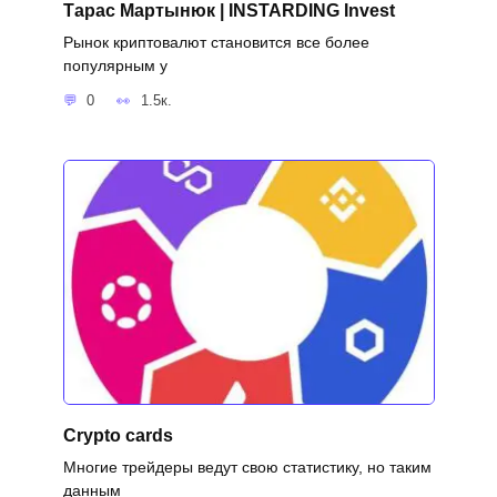
Тарас Мартынюк | INSTARDING Invest
Рынок криптовалют становится все более
популярным у
0
1.5к.
Crypto cards
Многие трейдеры ведут свою статистику, но таким
данным