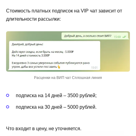
Стоимость платных подписок на VIP чат зависит от
длительности рассылки:
Расценки на ВИП чат Сплошная линия
подписка на 14 дней – 3500 рублей;
подписка на 30 дней – 5000 рублей.
Что входит в цену, не уточняется.