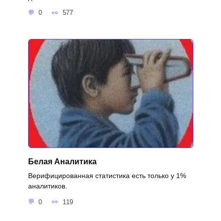
0
577
Белая Аналитика
Верифицированная статистика есть только у 1%
аналитиков.
0
119