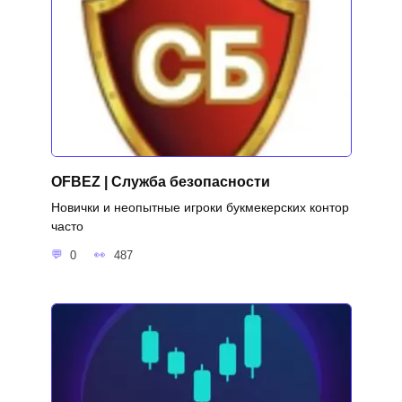
OFBEZ | Служба безопасности
Новички и неопытные игроки букмекерских контор
часто
0
487