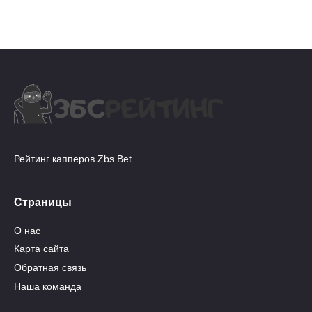
Рейтинг капперов Zbs.Bet
Страницы
О нас
Карта сайта
Обратная связь
Наша команда