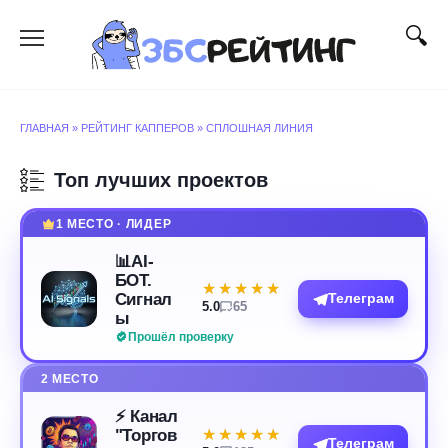
Перейти
к
содержанию
ГЛАВНАЯ
»
РЕЙТИНГ КАППЕРОВ
»
СПЛОШНАЯ ЛИНИЯ
Топ лучших проектов
1 МЕСТО · ЛИДЕР
📊AI-
БОТ.
★★★★★
★★★★★
Сигнал
Телеграм
5.0
65
ы
Прошёл проверку
2 МЕСТО
⚡️ Канал
"Торгов
★★★★★
★★★★★
Телеграм