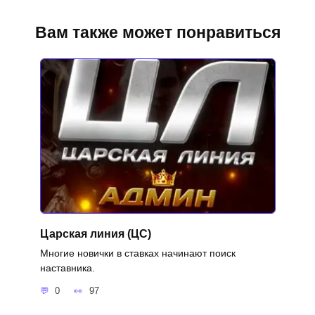
Вам также может понравиться
Царская линия (ЦС)
Многие новички в ставках начинают поиск
наставника.
0
97