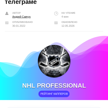
телеграме
АВТОР
НА ЧТЕНИЕ
Андрей Савчук
4 мин
ОПУБЛИКОВАНО
ОБНОВЛЕНО
30.01.2022
12.05.2026
NHL PROFESSIONAL
РЕЙТИНГ КАППЕРОВ