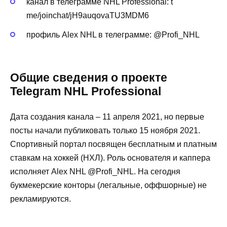
канал в телеграмме NHL Professional: t
me/joinchat/jH9auqovaTU3MDM6
профиль Alex NHL в телеграмме: @Profi_NHL
Общие сведения о проекте
Telegram NHL Professional
Дата создания канала – 11 апреля 2021, но первые
посты начали публиковать только 15 ноября 2021.
Спортивный портал посвящен бесплатным и платным
ставкам на хоккей (НХЛ). Роль основателя и каппера
исполняет Alex NHL @Profi_NHL. На сегодня
букмекерские конторы (легальные, оффшорные) не
рекламируются.