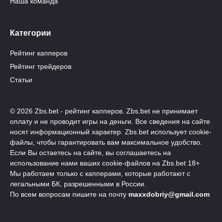
Наша команда
Категории
Рейтинг капперов
Рейтинг трейдеров
Статьи
© 2026 Zbs.bet - рейтинг капперов. Zbs.bet не принимает
оплату и не проводит игры на деньги. Все сведения на сайте
носят информационный характер. Zbs.bet использует cookie-
файлы, чтобы гарантировать вам максимальное удобство.
Если Вы остаетесь на сайте, вы соглашаетесь на
использование нами ваших cookie-файлов на Zbs.bet 18+
Мы работаем только с капперами, которые работают с
легальными БК, разрешенными в России.
По всем вопросам пишите на почту
maxxdobriy@gmail.com