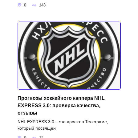
0
148
Прогнозы хоккейного каппера NHL
EXPRESS 3.0: проверка качества,
отзывы
NHL EXPRESS 3.0 – это проект в Телеграме,
который посвящен
0
12