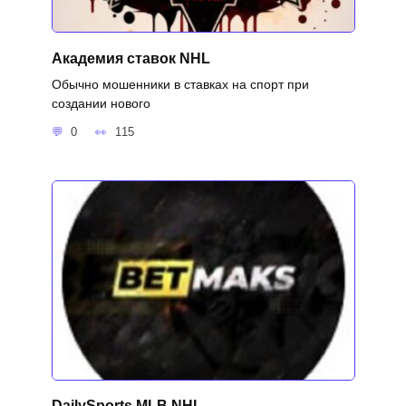
Академия ставок NHL
Обычно мошенники в ставках на спорт при
создании нового
0
115
DailySports MLB NHL