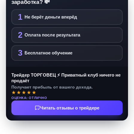
заработка? 💸
1
Не берёт деньги вперёд
2
Оплата после результата
3
Бесплатное обучение
Трейдер ТОРГОВЕЦ ⚡ Приватный клуб ничего не
продаёт
Получает прибыль от вашего дохода.
★★★★★
ОЦЕНКА: ОТЛИЧНО
Читать отзывы о трейдере