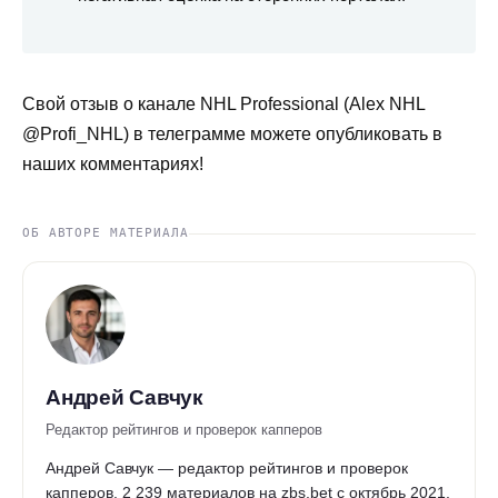
Свой отзыв о канале NHL Professional (Alex NHL
@Profi_NHL) в телеграмме можете опубликовать в
наших комментариях!
ОБ АВТОРЕ МАТЕРИАЛА
Андрей Савчук
Редактор рейтингов и проверок капперов
Андрей Савчук — редактор рейтингов и проверок
капперов. 2 239 материалов на zbs.bet с октябрь 2021.