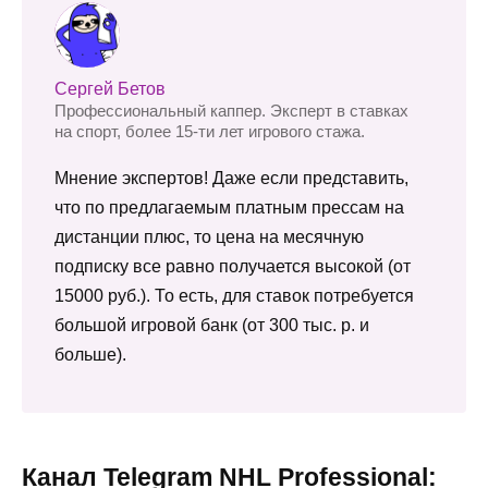
Сергей Бетов
Профессиональный каппер. Эксперт в ставках
на спорт, более 15-ти лет игрового стажа.
Мнение экспертов! Даже если представить,
что по предлагаемым платным прессам на
дистанции плюс, то цена на месячную
подписку все равно получается высокой (от
15000 руб.). То есть, для ставок потребуется
большой игровой банк (от 300 тыс. р. и
больше).
Канал Telegram NHL Professional: