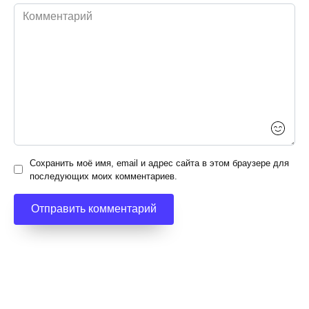
Комментарий
Сохранить моё имя, email и адрес сайта в этом браузере для
последующих моих комментариев.