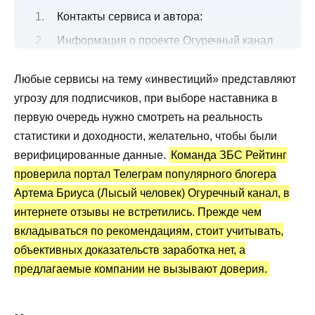
Контакты сервиса и автора:
Информация о проекте Огуречный канал
на Ютуб и в Телеграм
Любые сервисы на тему «инвестиций» представляют
Огуречный канал (Лысый человек Артем
угрозу для подписчиков, при выборе наставника в
Бриус): статистика и отзывы
первую очередь нужно смотреть на реальность
Преимущества и недостатки
статистики и доходности, желательно, чтобы были
верифицированные данные.
Команда ЗБС Рейтинг
проверила портал Телеграм популярного блогера
Артема Бриуса (Лысый человек) Огуречный канал, в
интернете отзывы не встретились. Прежде чем
вкладываться по рекомендациям, стоит учитывать,
объективных доказательств заработка нет, а
предлагаемые компании не вызывают доверия.