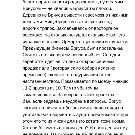
благотворительности ради рекламы, ну и самим
Бриусом — не хвалишь Бриуса ты плохой.
Деревню из Бриуса вывести невозможно никакими
деньгами. Нищебродство так и прет из под
дорогих тряпок. Захлебываясь от восторга он
расскажет за сколько покушал сколько стоит его
рубашка и штаны. Ярмарка тщеславия и глупости.
Предыдущие бизнесы Бриуса были провальны.
Считать его экспертом оснований нет. Сегодня
заработок идет не столько от кроссовочных
продаж пали ( которая само соборй явление
временное) сколько от надуривания лохов
наставничеством. Показывается по моему мнению
, 1-2 проекта из 10. Те что убыточны
замалчиваются. За вопрос о таких проектах —
бан. если задаешь неудобные вопросы., Бриус
заглянет в личку чтобы нахамить лично сидя на
унитазе. Разговаривать с аудиторией и жевать при
этом что то из миски для него кстати тоже норма.
Хотели бы иметь с таким дело? Я свои деньги ему
не доверила. На скринах внизу пример общения