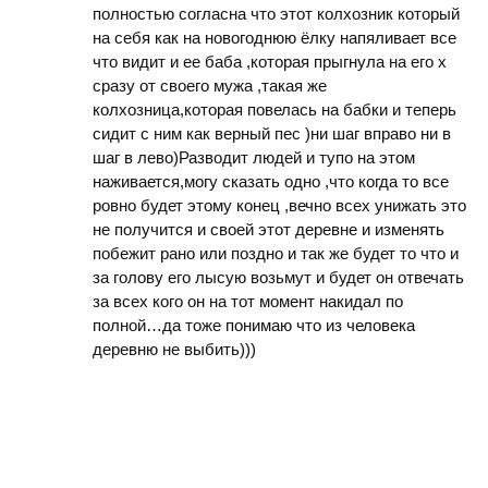
полностью согласна что этот колхозник который
на себя как на новогоднюю ёлку напяливает все
что видит и ее баба ,которая прыгнула на его х
сразу от своего мужа ,такая же
колхозница,которая повелась на бабки и теперь
сидит с ним как верный пес )ни шаг вправо ни в
шаг в лево)Разводит людей и тупо на этом
наживается,могу сказать одно ,что когда то все
ровно будет этому конец ,вечно всех унижать это
не получится и своей этот деревне и изменять
побежит рано или поздно и так же будет то что и
за голову его лысую возьмут и будет он отвечать
за всех кого он на тот момент накидал по
полной…да тоже понимаю что из человека
деревню не выбить)))