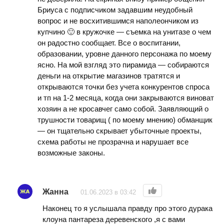
Бриуса с подписчиком задавшим неудобный
вопрос и не восхитившимся наполеончиком из
купчино 🙂 в кружочке — съемка на унитазе о чем
он радостно сообщает. Все о воспитании,
образовании, уровне данного персонажа по моему
ясно. На мой взгляд это пирамида — собираются
деньги на открытие магазинов тратятся и
открываются точки без учета конкурентов спроса
и тп на 1-2 месяца, когда они закрываются виноват
хозяин а не кросавчег само собой. Заявляющий о
трушности товарищ ( по моему мнению) обманщик
— он тщательно скрывает убыточные проекты,
схема работы не прозрачна и нарушает все
возможные законы.
Жанна
01.06.2023 в 03:42
Наконец то я услышала правду про этого дурака
клоуна пантареза деревенского ,я с вами