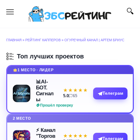
Перейти
к
содержанию
ГЛАВНАЯ
»
РЕЙТИНГ КАППЕРОВ
»
ОГУРЕЧНЫЙ КАНАЛ | АРТЕМ БРИУС
Топ лучших проектов
1 МЕСТО · ЛИДЕР
📊AI-
БОТ.
★★★★★
★★★★★
Сигнал
Телеграм
5.0
65
ы
Прошёл проверку
2 МЕСТО
⚡️ Канал
"Торгов
★★★★★
★★★★★
Телеграм