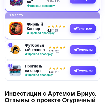
ец"
5.0
135
Прошёл проверку
3 МЕСТО
Жирный
★★★★★
★★★★★
Каппер
Телеграм
4.8
35
Прошёл проверку
4
Футбольн
★★★★★
★★★★★
ый каппер
Телеграм
4.7
25
Прошёл проверку
5
Прогнозы
★★★★★
★★★★★
на спорт
Телеграм
4.6
13
Прошёл проверку
Инвестиции с Артемом Бриус.
Отзывы о проекте Огуречный