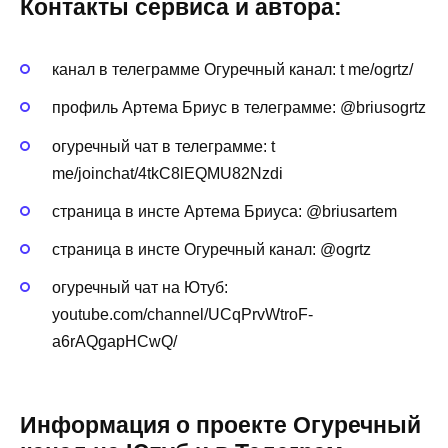
Контакты сервиса и автора:
канал в телеграмме Огуречный канал: t me/ogrtz/
профиль Артема Бриус в телеграмме: @briusogrtz
огуречный чат в телеграмме: t
me/joinchat/4tkC8lEQMU82Nzdi
страница в инсте Артема Бриуса: @briusartem
страница в инсте Огуречный канал: @ogrtz
огуречный чат на Ютуб:
youtube.com/channel/UCqPrvWtroF-
a6rAQgapHCwQ/
Информация о проекте Огуречный