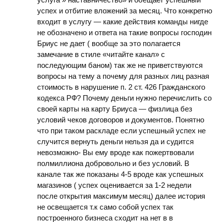
успех и отбитие вложений за месяц. Что конкретно
входит в услугу — какие действия команды нигде
не обозначено и ответа на такие вопросы господин
Бриус не дает ( вообще за это полагается
замечание в стиле «читайте канал» с
последующим баном) так же не приветствуются
вопросы на тему а почему для разных лиц разная
стоимость в нарушение п. 2 ст. 426 Гражданского
кодекса РФ? Почему деньги нужно перечислить со
своей карты на карту Бриуса — физлица без
условий чеков договоров и документов. Понятно
что при таком раскладе если успешный успех не
случится вернуть деньги нельзя да и судится
невозможно- Вы ему вроде как пожертвовали
полмиллиона добровольно и без условий. В
канале так же показаны 4-5 вроде как успешных
магазинов ( успех оценивается за 1-2 недели
после открытия максимум месяц) далее история
не освещается т.к само собой успех так
построенного бизнеса сходит на нет в в