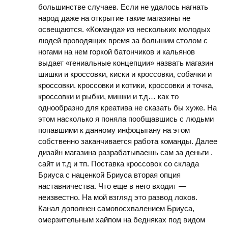
большинстве случаев. Если не удалось нагнать
народ даже на открытие такие магазины не
освещаются. «Команда» из нескольких молодых
людей проводящих время за большим столом с
ногами на нем горкой батончиков и кальянов
выдает «гениальные концепции» назвать магазин
шишки и кроссовки, киски и кроссовки, собачки и
кроссовки. кроссовки и котики, кроссовки и точка,
кроссовки и рыбки, мишки и т.д… как то
однообразно для креатива не сказать бы хуже. На
этом насколько я поняла пообщавшись с людьми
попавшими к данному инфоцыгану на этом
собственно заканчивается работа команды. Далее
дизайн магазина разрабатываешь сам за деньги .
сайт и т.д и тп. Поставка кроссовок со склада
Бриуса с наценкой Бриуса вторая опция
наставничества. Что еще в него входит —
неизвестно. На мой взгляд это развод лохов.
Канал дополнен самовосхвалением Бриуса,
омерзительным хайпом на бедняках под видом