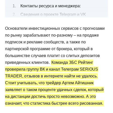
Контакты ресурса и менеджера:
Сведения о проекте Telegram и VK
SERiOUS TRADER
Основатели инвестиционных сервисов с прогнозами
Все о торговых сигналах от трейдера
по рынку зарабатывают по-разному – на продаже
Торговые сигналы SERiOUS TRADER:
подписок и рекламе сообществ, а также по
статистика и отзывы
партнерской программе от брокера, который в
Преимущества и недостатки
большинстве случаев платит со слитых депозитов
приведенных клиентов.
Команда ЗБС Рейтинг
проверила группу ВК и канал Телеграм SERiOUS
TRADER, отзывов в интернете найти не удалось.
Стоит учитывать, что трейдер Артем Айтишник
заявляет о таком проценте удачных сделок, который
на дистанции достичь просто невозможно. А это
означает, что статистика быстрее всего рисованная.