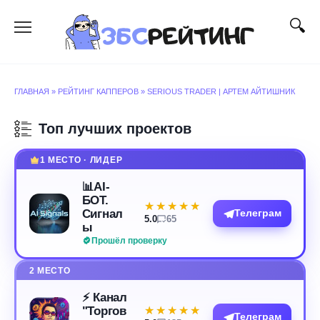
Перейти
к
содержанию
ГЛАВНАЯ
»
РЕЙТИНГ КАППЕРОВ
»
SERIOUS TRADER | АРТЕМ АЙТИШНИК
Топ лучших проектов
1 МЕСТО · ЛИДЕР
📊AI-
БОТ.
★★★★★
★★★★★
Сигнал
Телеграм
5.0
65
ы
Прошёл проверку
2 МЕСТО
⚡️ Канал
"Торгов
★★★★★
★★★★★
Телеграм