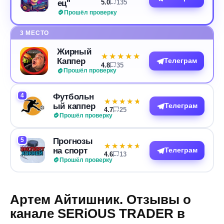
ец"
5.0
135
Прошёл проверку
3 МЕСТО
Жирный
★★★★★
★★★★★
Каппер
Телеграм
4.8
35
Прошёл проверку
4
Футбольн
★★★★★
★★★★★
ый каппер
Телеграм
4.7
25
Прошёл проверку
5
Прогнозы
★★★★★
★★★★★
на спорт
Телеграм
4.6
13
Прошёл проверку
Артем Айтишник. Отзывы о
канале SERiOUS TRADER в