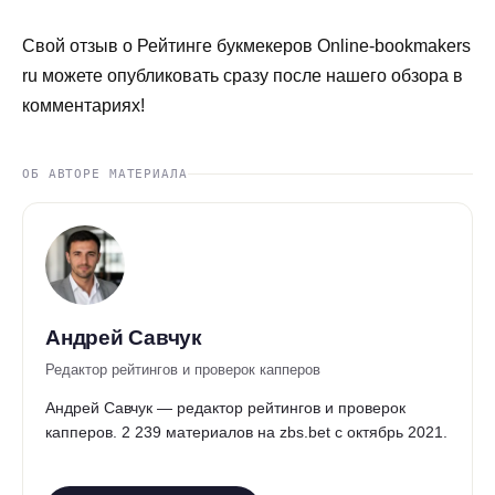
Свой отзыв о Рейтинге букмекеров Online-bookmakers
ru можете опубликовать сразу после нашего обзора в
комментариях!
ОБ АВТОРЕ МАТЕРИАЛА
Андрей Савчук
Редактор рейтингов и проверок капперов
Андрей Савчук — редактор рейтингов и проверок
капперов. 2 239 материалов на zbs.bet с октябрь 2021.