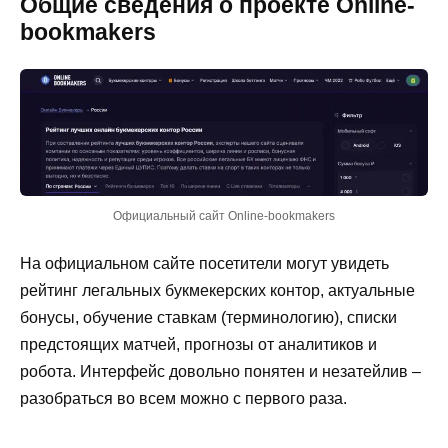
Общие сведения о проекте Online-
bookmakers
Официальный сайт Online-bookmakers
На официальном сайте посетители могут увидеть
рейтинг легальных букмекерских контор, актуальные
бонусы, обучение ставкам (терминологию), списки
предстоящих матчей, прогнозы от аналитиков и
робота. Интерфейс довольно понятен и незатейлив –
разобраться во всем можно с первого раза.