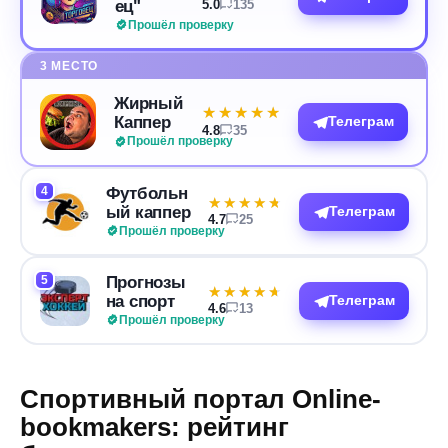
ец"
5.0
135
Прошёл проверку
3 МЕСТО
Жирный
★★★★★
★★★★★
Каппер
Телеграм
4.8
35
Прошёл проверку
4
Футбольн
★★★★★
★★★★★
ый каппер
Телеграм
4.7
25
Прошёл проверку
5
Прогнозы
★★★★★
★★★★★
на спорт
Телеграм
4.6
13
Прошёл проверку
Спортивный портал Online-
bookmakers: рейтинг