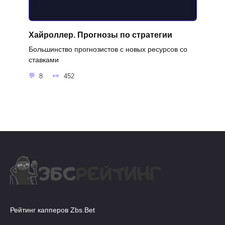
Хайроллер. Прогнозы по стратегии
Большинство прогнозистов с новых ресурсов со
ставками
8
452
Рейтинг капперов Zbs.Bet