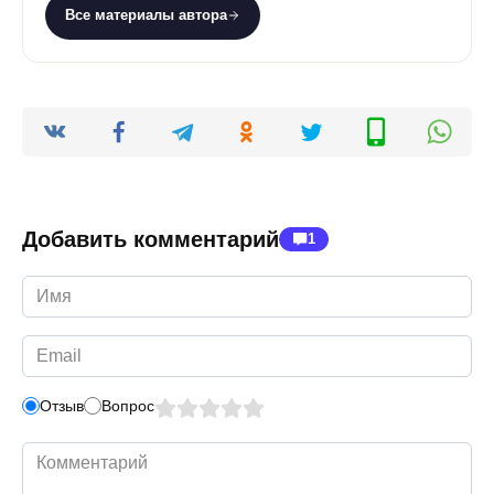
Все материалы автора
Добавить комментарий
1
Имя
*
Email
*
Отзыв
Вопрос
Комментарий