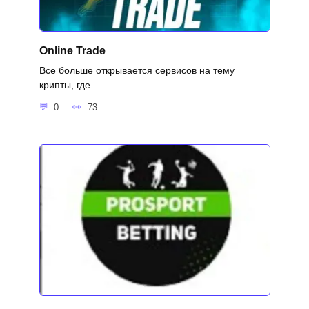
Online Trade
Все больше открывается сервисов на тему
крипты, где
0
73