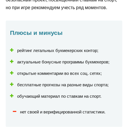
но при игре рекомендуем учесть ряд моментов.
Плюсы и минусы
рейтинг легальных букмекерских контор;
актуальные бонусные программы букмекеров;
открытые комментарии во всех соц. сетях;
бесплатные прогнозы на разные виды спорта;
обучающий материал по ставкам на спорт.
нет своей и верифицированной статистики.