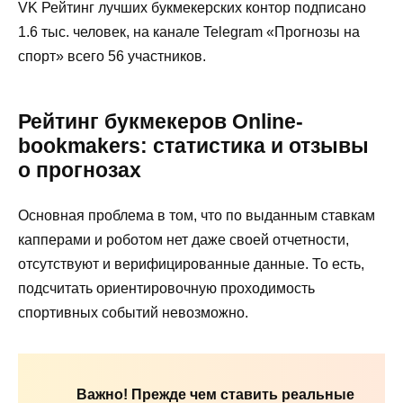
VK Рейтинг лучших букмекерских контор подписано
1.6 тыс. человек, на канале Telegram «Прогнозы на
спорт» всего 56 участников.
Рейтинг букмекеров Online-
bookmakers: статистика и отзывы
о прогнозах
Основная проблема в том, что по выданным ставкам
капперами и роботом нет даже своей отчетности,
отсутствуют и верифицированные данные. То есть,
подсчитать ориентировочную проходимость
спортивных событий невозможно.
Важно! Прежде чем ставить реальные