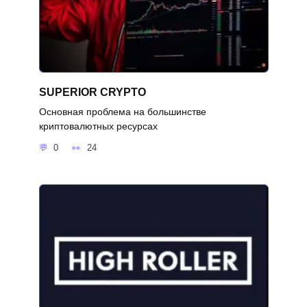
SUPERIOR CRYPTO
Основная проблема на большинстве
криптовалютных ресурсах
0
24