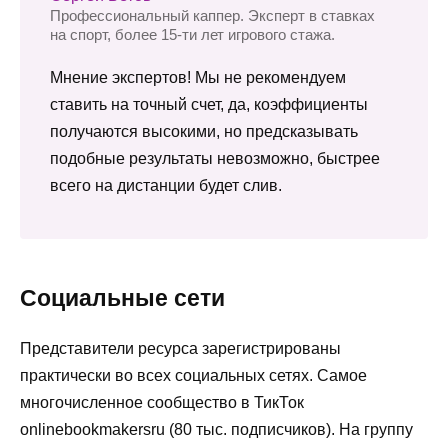
Профессиональный каппер. Эксперт в ставках
на спорт, более 15-ти лет игрового стажа.
Мнение экспертов! Мы не рекомендуем
ставить на точный счет, да, коэффициенты
получаются высокими, но предсказывать
подобные результаты невозможно, быстрее
всего на дистанции будет слив.
Социальные сети
Представители ресурса зарегистрированы
практически во всех социальных сетях. Самое
многочисленное сообщество в ТикТок
onlinebookmakersru (80 тыс. подписчиков). На группу