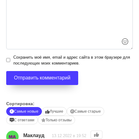
Сохранить моё имя, email и адрес сайта в этом браузере для
последующих моих комментариев.
Сортировка:
Самые новые
Лучшие
Самые старые
С ответами
Только отзывы
Маклауд
13.12.2022 в 19:52