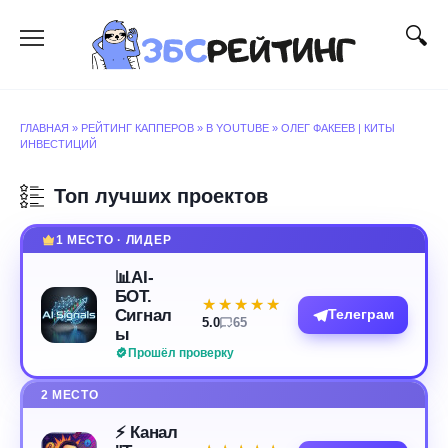
Перейти
к
содержанию
ГЛАВНАЯ
»
РЕЙТИНГ КАППЕРОВ
»
В YOUTUBE
»
ОЛЕГ ФАКЕЕВ | КИТЫ
ИНВЕСТИЦИЙ
Топ лучших проектов
1 МЕСТО · ЛИДЕР
📊AI-
БОТ.
★★★★★
★★★★★
Сигнал
Телеграм
5.0
65
ы
Прошёл проверку
2 МЕСТО
⚡️ Канал