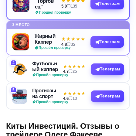
"Торгов
★★★★★
★★★★★
Телеграм
ец"
5.0
135
Прошёл проверку
3 МЕСТО
Жирный
★★★★★
★★★★★
Каппер
Телеграм
4.8
35
Прошёл проверку
4
Футбольн
★★★★★
★★★★★
ый каппер
Телеграм
4.7
25
Прошёл проверку
5
Прогнозы
★★★★★
★★★★★
на спорт
Телеграм
4.6
13
Прошёл проверку
Киты Инвестиций. Отзывы о
трейдере Олеге Факееве