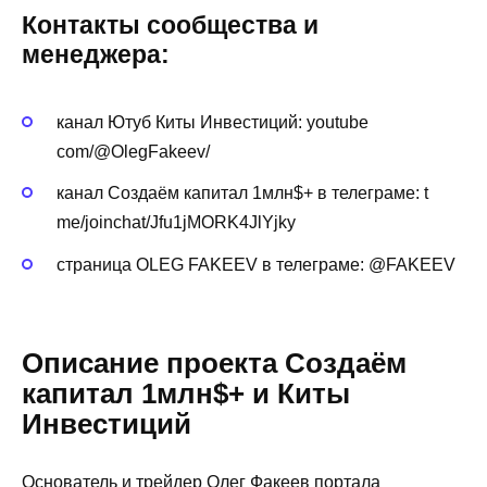
Контакты сообщества и
менеджера:
канал Ютуб Киты Инвестиций: youtube
com/@OlegFakeev/
канал Создаём капитал 1млн$+ в телеграме: t
me/joinchat/Jfu1jMORK4JlYjky
страница OLEG FAKEEV в телеграме: @FAKEEV
Описание проекта Создаём
капитал 1млн$+ и Киты
Инвестиций
Основатель и трейдер Олег Факеев портала