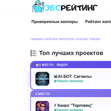
Перейти
к
содержанию
Проверенные капперы
Рейтинг кап
ГЛАВНАЯ
»
РЕЙТИНГ КАППЕРОВ
»
STRONG TRADER
Топ лучших проектов
1 МЕСТО · ЛИДЕР
📊AI-БОТ. Сигналы
Прошёл проверку
2 МЕСТО
⚡️ Канал "Торговец"
Прошёл проверку