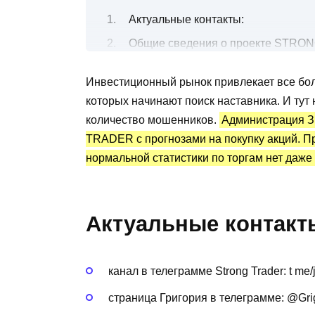
Актуальные контакты:
Общие сведения о проекте STRON
Бесплатные и платные сигналы
Инвестиционный рынок привлекает все бо
Канал Telegram STRONG TRADER: 
которых начинают поиск наставника. И тут
Преимущества и недостатки
количество мошенников.
Администрация З
TRADER с прогнозами на покупку акций. Пр
нормальной статистики по торгам нет даже
Актуальные контакт
канал в телеграмме Strong Trader: t 
страница Григория в телеграмме: @Grig