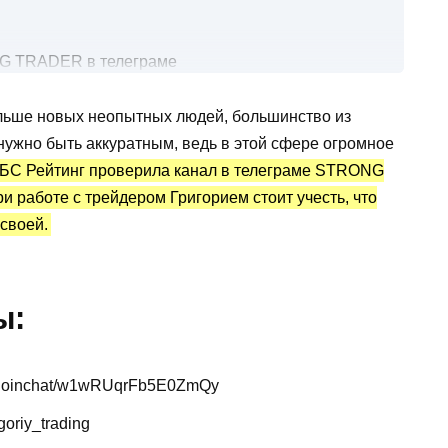
G TRADER в телеграме
льше новых неопытных людей, большинство из
статистика и отзывы
 нужно быть аккуратным, ведь в этой сфере огромное
БС Рейтинг проверила канал в телеграме STRONG
и работе с трейдером Григорием стоит учесть, что
 своей.
ы:
me/joinchat/w1wRUqrFb5E0ZmQy
oriy_trading