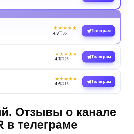
★★★★★
★★★★★
Телеграм
4.8
35
★★★★★
★★★★★
Телеграм
4.7
25
★★★★★
★★★★★
Телеграм
4.6
13
й. Отзывы о канале
 в телеграме