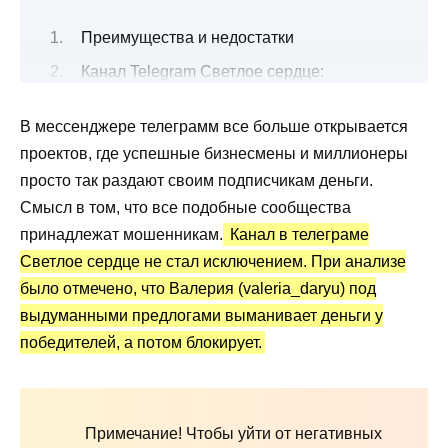
Преимущества и недостатки
Канал Telegram Светлое сердце:
создание, подписчики
В мессенджере телеграмм все больше открывается
Как проводятся розыгрыши с денежными
проектов, где успешные бизнесмены и миллионеры
призами?
просто так раздают своим подписчикам деньги.
Канал Telegram Светлое сердце: отчеты и
Смысл в том, что все подобные сообщества
отзывы
принадлежат мошенникам.
Канал в телеграме
Вывод по обзору
Светлое сердце не стал исключением. При анализе
было отмечено, что Валерия (valeria_daryu) под
выдуманными предлогами выманивает деньги у
победителей, а потом блокирует.
Примечание! Чтобы уйти от негативных