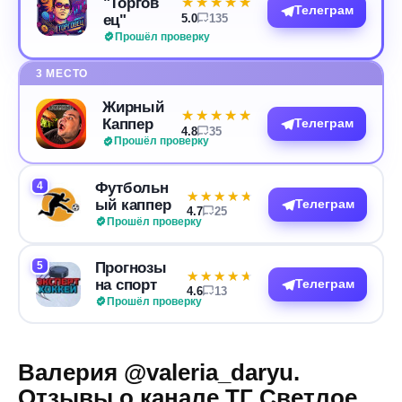
"Торгов
★★★★★
★★★★★
Телеграм
ец"
5.0
135
Прошёл проверку
3 МЕСТО
Жирный
★★★★★
★★★★★
Каппер
Телеграм
4.8
35
Прошёл проверку
4
Футбольн
★★★★★
★★★★★
ый каппер
Телеграм
4.7
25
Прошёл проверку
5
Прогнозы
★★★★★
★★★★★
на спорт
Телеграм
4.6
13
Прошёл проверку
Валерия @valeria_daryu.
Отзывы о канале ТГ Светлое