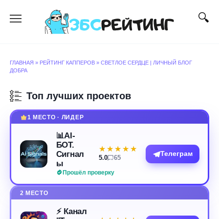
Перейти
к
содержанию
ГЛАВНАЯ
»
РЕЙТИНГ КАППЕРОВ
»
СВЕТЛОЕ СЕРДЦЕ | ЛИЧНЫЙ БЛОГ
ДОБРА
Топ лучших проектов
1 МЕСТО · ЛИДЕР
📊AI-
БОТ.
★★★★★
★★★★★
Сигнал
Телеграм
5.0
65
ы
Прошёл проверку
2 МЕСТО
⚡️ Канал