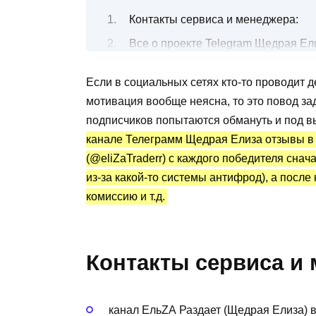
Контакты сервиса и менеджера:
Все о проекте Telegram Щедрая Ел
Как принять участия в конкурсе с
Если в социальных сетях кто-то проводит д
Канал Telegram Щедрая Елиза: ста
мотивация вообще неясна, то это повод за
Преимущества и недостатки
подписчиков попытаются обмануть и под 
канале Телеграмм Щедрая Елиза отзывы в 
(@eliZaTraderr) с каждого победителя сна
из-за какой-то системы антифрод), а после
комиссию и т.д.
Контакты сервиса и
канал ЕльZА Раздает (Щедрая Елиза) в 