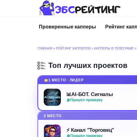
Перейти
к
содержанию
Проверенные капперы
Рейтинг кап
ГЛАВНАЯ
»
РЕЙТИНГ КАППЕРОВ
»
КАППЕРЫ В ТЕЛЕГРАМЕ
Топ лучших проектов
1 МЕСТО · ЛИДЕР
📊AI-БОТ. Сигналы
Прошёл проверку
2 МЕСТО
⚡️ Канал "Торговец"
Прошёл проверку