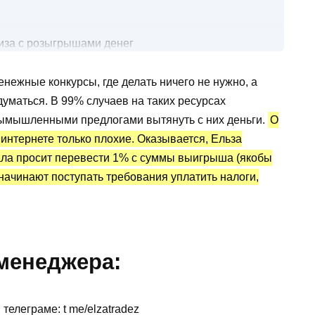
иза с розыгрышами денег
 денежными призами?
енежные конкурсы, где делать ничего не нужно, а
тистика и отзывы
думаться. В 99% случаев на таких ресурсах
вымышленными предлогами вытянуть с них деньги.
О
интернете только плохие. Оказывается, Ельза
чала просит перевести 1% с суммы выигрыша (якобы
 начинают поступать требования уплатить налоги,
 менеджера:
телеграме: t me/elzatradez