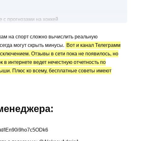
 с прогнозами на хоккей
кам на спорт сложно вычислить реальную
ка и отзывы о ставках
всегда могут скрыть минусы.
Вот и канал Телеграмм
исключением. Отзывы в сети пока не появилось, но
ок в интернете ведет нечестную отчетность по
ыши. Плюс ко всему, бесплатные советы имеют
менеджера:
hat/IEn90i9ho7c5ODk6