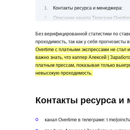
Контакты ресурса и менеджера:
Описание канала Телеграм Overtime
Спортивные ставки на хоккей
Без верифицированной статистики по став
Канал Телеграм Overtime: статисти
проходимость, так как у себя прогнозисты 
Преимущества и недостатки
Overtime с платными экспрессами не стал 
важно знать, что каппер Алексей | Заработ
платным прессам, показывая только выигр
невысокую проходимость.
Контакты ресурса и 
канал Overtime в телеграме: t me/joinc