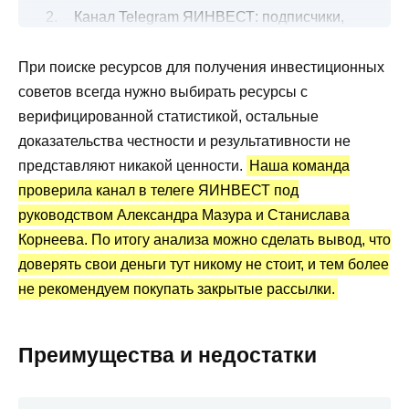
Канал Telegram ЯИНВЕСТ: подписчики,
активность
При поиске ресурсов для получения инвестиционных
Чем занимаются и что предлагают?
советов всегда нужно выбирать ресурсы с
Сведения по закрытой рассылке
верифицированной статистикой, остальные
прогнозов
доказательства честности и результативности не
ЯИНВЕСТ Александр Мазур: статистика и
представляют никакой ценности.
Наша команда
отзывы
проверила канал в телеге ЯИНВЕСТ под
Какой можно сделать вывод?
руководством Александра Мазура и Станислава
Корнеева. По итогу анализа можно сделать вывод, что
доверять свои деньги тут никому не стоит, и тем более
не рекомендуем покупать закрытые рассылки.
Преимущества и недостатки