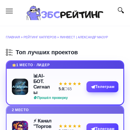
Перейти
к
содержанию
ГЛАВНАЯ
»
РЕЙТИНГ КАППЕРОВ
»
ЯИНВЕСТ | АЛЕКСАНДР МАЗУР
Топ лучших проектов
1 МЕСТО · ЛИДЕР
📊AI-
БОТ.
★★★★★
★★★★★
Сигнал
Телеграм
5.0
65
ы
Прошёл проверку
2 МЕСТО
⚡️ Канал
"Торгов
★★★★★
★★★★★
Телеграм