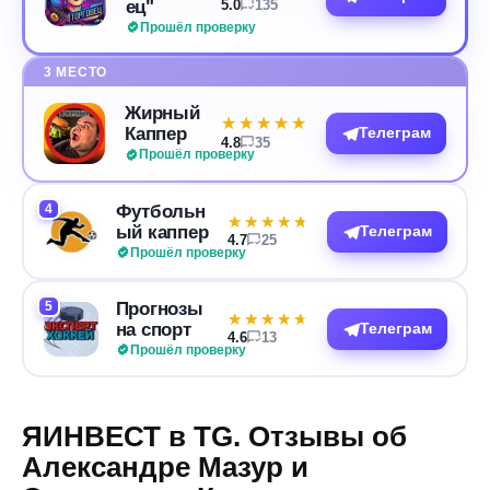
ец"
5.0
135
Прошёл проверку
3 МЕСТО
Жирный
★★★★★
★★★★★
Каппер
Телеграм
4.8
35
Прошёл проверку
4
Футбольн
★★★★★
★★★★★
ый каппер
Телеграм
4.7
25
Прошёл проверку
5
Прогнозы
★★★★★
★★★★★
на спорт
Телеграм
4.6
13
Прошёл проверку
ЯИНВЕСТ в TG. Отзывы об
Александре Мазур и