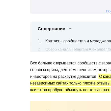
По
Содержание
Контакты сообщества и менеджера
Обзор канала Telegram Alexander 
Сколько можно получить по вклад
Все больше открывается сообществ с зара
Трейдер Alexander @Alexander_A_tr
сервисы принадлежат мошенникам, которые
Преимущества и недостатки
инвесторов на раскрутке депозитов.
О кан
независимых сайтах только плохие отзывы,
клиентов пробуют обмануть несколько раз.