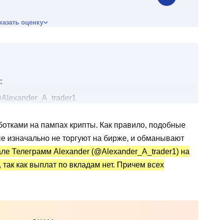
казать оценку
:
@Alexander_A_trader1
ам?
ботками на пампах крипты. Как правило, подобные
ader1: статистика и отзывы
 изначально не торгуют на бирже, и обманывают
але Телеграмм Alexander (@Alexander_A_trader1) на
 так как выплат по вкладам нет. Причем всех