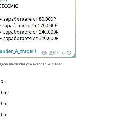
дера Alexander @Alexander_A_trader1
р.;
 р.;
 р.;
0 р.