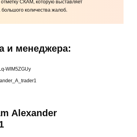
 отметку СКАМ, которую выставляет
 большого количества жалоб.
а и менеджера:
WbLq-WIM5ZGUy
ander_A_trader1
am Alexander
1