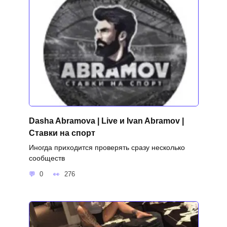
Dasha Abramova | Live и Ivan Abramov |
Ставки на спорт
Иногда приходится проверять сразу несколько
сообществ
0
276