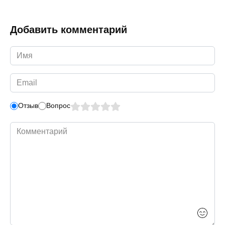
Добавить комментарий
Имя
*
Email
*
Отзыв
Вопрос
Комментарий