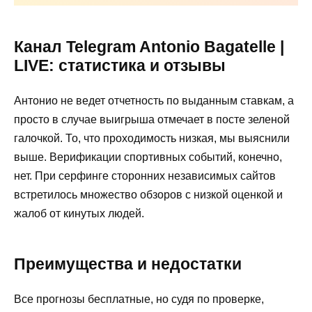
Канал Telegram Antonio Bagatelle |
LIVE: статистика и отзывы
Антонио не ведет отчетность по выданным ставкам, а
просто в случае выигрыша отмечает в посте зеленой
галочкой. То, что проходимость низкая, мы выяснили
выше. Верификации спортивных событий, конечно,
нет. При серфинге сторонних независимых сайтов
встретилось множество обзоров с низкой оценкой и
жалоб от кинутых людей.
Преимущества и недостатки
Все прогнозы бесплатные, но судя по проверке,