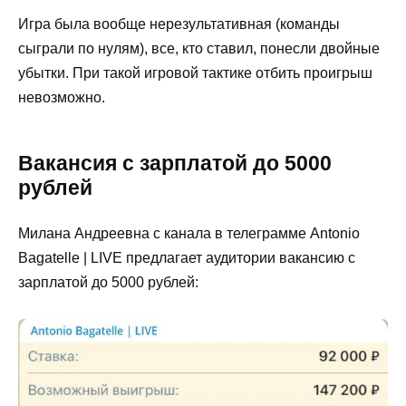
Игра была вообще нерезультативная (команды
сыграли по нулям), все, кто ставил, понесли двойные
убытки. При такой игровой тактике отбить проигрыш
невозможно.
Вакансия с зарплатой до 5000
рублей
Милана Андреевна с канала в телеграмме Antonio
Bagatelle | LIVE предлагает аудитории вакансию с
зарплатой до 5000 рублей: