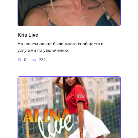
Kris Live
На нашем опыте было много сообществ с
услугами по увеличению
0
382