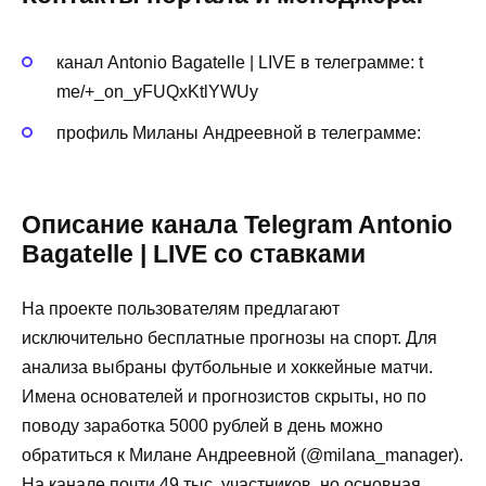
канал Antonio Bagatelle | LIVE в телеграмме: t
me/+_on_yFUQxKtlYWUy
профиль Миланы Андреевной в телеграмме:
Описание канала Telegram Antonio
Bagatelle | LIVE со ставками
На проекте пользователям предлагают
исключительно бесплатные прогнозы на спорт. Для
анализа выбраны футбольные и хоккейные матчи.
Имена основателей и прогнозистов скрыты, но по
поводу заработка 5000 рублей в день можно
обратиться к Милане Андреевной (@milana_manager).
На канале почти 49 тыс. участников, но основная