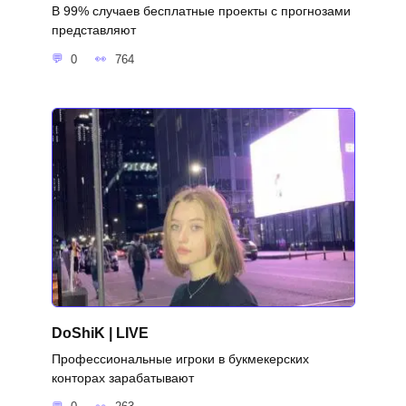
В 99% случаев бесплатные проекты с прогнозами
представляют
0
764
DoShiK | LIVE
Профессиональные игроки в букмекерских
конторах зарабатывают