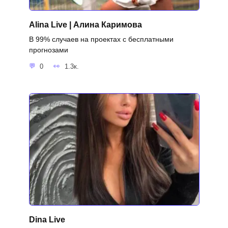
Alina Live | Алина Каримова
В 99% случаев на проектах с бесплатными
прогнозами
0
1.3к.
Dina Live