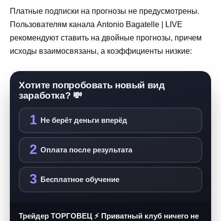
Платные подписки на прогнозы не предусмотрены.
Пользователям канала Antonio Bagatelle | LIVE
рекомендуют ставить на двойные прогнозы, причем
исходы взаимосвязаны, а коэффициенты низкие:
Хотите попробовать новый вид
заработка? 💸
1
Не берёт деньги вперёд
2
Оплата после результата
3
Бесплатное обучение
Трейдер ТОРГОВЕЦ ⚡ Приватный клуб ничего не