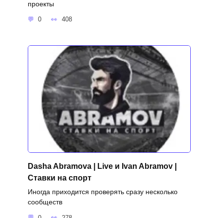
проекты
0
408
Dasha Abramova | Live и Ivan Abramov |
Ставки на спорт
Иногда приходится проверять сразу несколько
сообществ
0
278