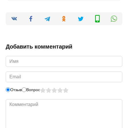
Добавить комментарий
Имя
*
Email
*
Отзыв
Вопрос
Комментарий