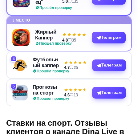
ец"
5.0
135
Прошёл проверку
3 МЕСТО
Жирный
★★★★★
★★★★★
Каппер
Телеграм
4.8
35
Прошёл проверку
4
Футбольн
★★★★★
★★★★★
ый каппер
Телеграм
4.7
25
Прошёл проверку
5
Прогнозы
★★★★★
★★★★★
на спорт
Телеграм
4.6
13
Прошёл проверку
Ставки на спорт. Отзывы
клиентов о канале Dina Live в