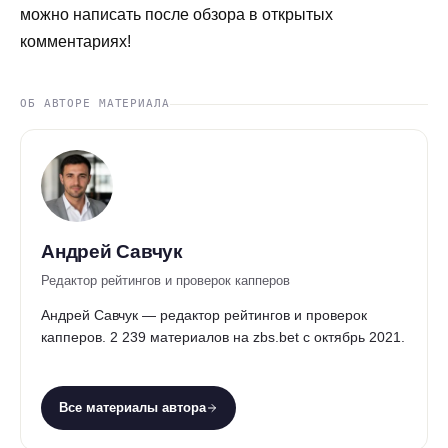
можно написать после обзора в открытых
комментариях!
ОБ АВТОРЕ МАТЕРИАЛА
Андрей Савчук
Редактор рейтингов и проверок капперов
Андрей Савчук — редактор рейтингов и проверок
капперов. 2 239 материалов на zbs.bet с октябрь 2021.
Все материалы автора