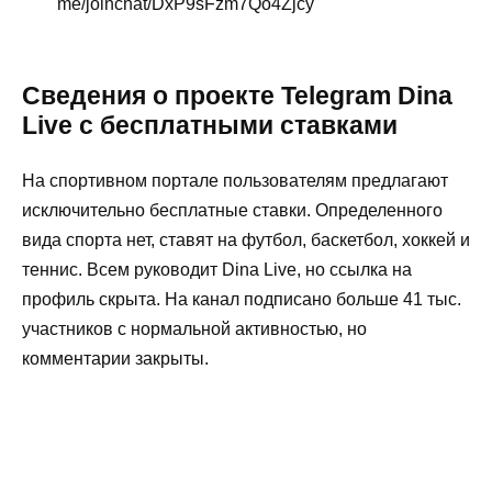
me/joinchat/DxP9sFzm7Qo4Zjcy
Сведения о проекте Telegram Dina
Live с бесплатными ставками
На спортивном портале пользователям предлагают
исключительно бесплатные ставки. Определенного
вида спорта нет, ставят на футбол, баскетбол, хоккей и
теннис. Всем руководит Dina Live, но ссылка на
профиль скрыта. На канал подписано больше 41 тыс.
участников с нормальной активностью, но
комментарии закрыты.