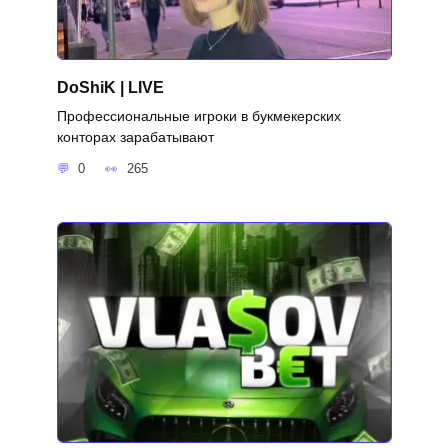
DoShiK | LIVE
Профессиональные игроки в букмекерских
конторах зарабатывают
0
265