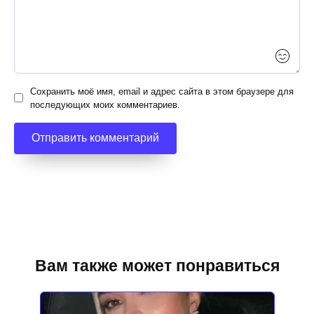
Сохранить моё имя, email и адрес сайта в этом браузере для
последующих моих комментариев.
Вам также может понравиться