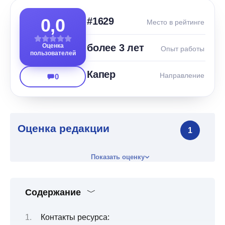
0,0
#1629
Место в рейтинге
Оценка
более 3 лет
Опыт работы
пользователей
Капер
Направление
0
Оценка редакции
1
Показать оценку
Содержание
Контакты ресурса: