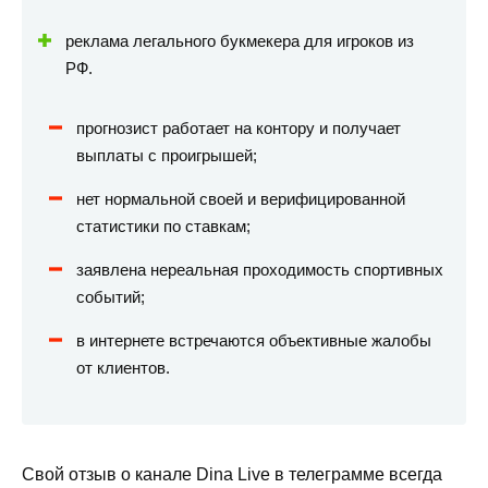
реклама легального букмекера для игроков из
РФ.
прогнозист работает на контору и получает
выплаты с проигрышей;
нет нормальной своей и верифицированной
статистики по ставкам;
заявлена нереальная проходимость спортивных
событий;
в интернете встречаются объективные жалобы
от клиентов.
Свой отзыв о канале Dina Live в телеграмме всегда