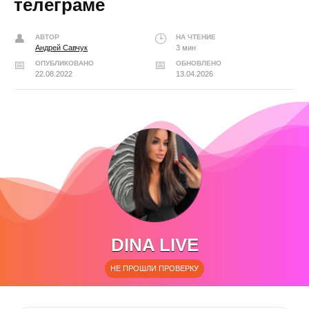
телеграме
АВТОР
НА ЧТЕНИЕ
Андрей Савчук
3 мин
ОПУБЛИКОВАНО
ОБНОВЛЕНО
22.08.2022
13.04.2026
DINA LIVE
НЕ ПРОШЛИ ПРОВЕРКУ