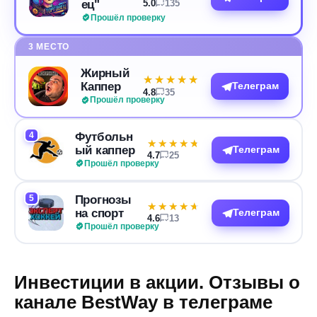
ец"
5.0
135
Прошёл проверку
3 МЕСТО
Жирный
★★★★★
★★★★★
Каппер
Телеграм
4.8
35
Прошёл проверку
4
Футбольн
★★★★★
★★★★★
ый каппер
Телеграм
4.7
25
Прошёл проверку
5
Прогнозы
★★★★★
★★★★★
на спорт
Телеграм
4.6
13
Прошёл проверку
Инвестиции в акции. Отзывы о
канале BestWay в телеграме