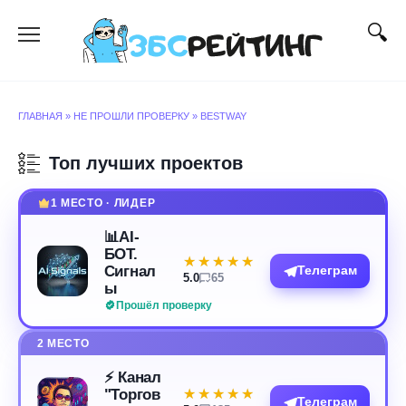
Перейти
к
содержанию
ГЛАВНАЯ
»
НЕ ПРОШЛИ ПРОВЕРКУ
»
BESTWAY
Топ лучших проектов
1 МЕСТО · ЛИДЕР
📊AI-
БОТ.
★★★★★
★★★★★
Сигнал
Телеграм
5.0
65
ы
Прошёл проверку
2 МЕСТО
⚡️ Канал
"Торгов
★★★★★
★★★★★
Телеграм