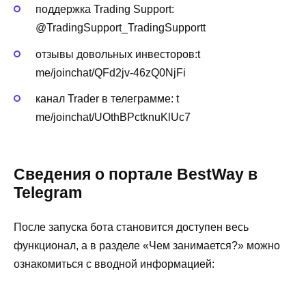
поддержка Trading Support:
@TradingSupport_TradingSupportt
отзывы довольных инвесторов:t
me/joinchat/QFd2jv-46zQ0NjFi
канал Trader в телеграмме: t
me/joinchat/UOthBPctknuKlUc7
Сведения о портале BestWay в
Telegram
После запуска бота становится доступен весь
функционал, а в разделе «Чем занимается?» можно
ознакомиться с вводной информацией: