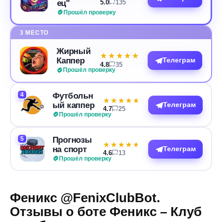
ец"
5.0
135
Прошёл проверку
3 МЕСТО
Жирный
★★★★★
★★★★★
Каппер
Телеграм
4.8
35
Прошёл проверку
4
Футбольн
★★★★★
★★★★★
ый каппер
Телеграм
4.7
25
Прошёл проверку
5
Прогнозы
★★★★★
★★★★★
на спорт
Телеграм
4.6
13
Прошёл проверку
Феникс @FenixClubBot.
Отзывы о боте Феникс – Клуб