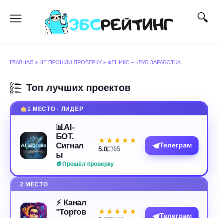
Перейти
к
содержанию
ГЛАВНАЯ
»
НЕ ПРОШЛИ ПРОВЕРКУ
»
ФЕНИКС – КЛУБ ЗАРАБОТКА
Топ лучших проектов
1 МЕСТО · ЛИДЕР
📊AI-
БОТ.
★★★★★
★★★★★
Сигнал
Телеграм
5.0
65
ы
Прошёл проверку
2 МЕСТО
⚡️ Канал
"Торгов
★★★★★
★★★★★
Телеграм