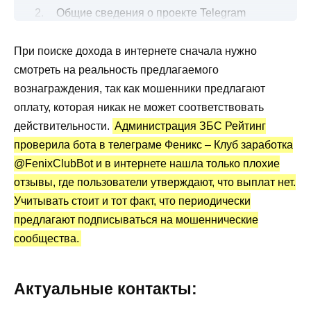
Общие сведения о проекте Telegram
Феникс – Клуб заработка
При поиске дохода в интернете сначала нужно
Бот Telegram Феникс – Клуб заработка:
смотреть на реальность предлагаемого
статистика и отзывы
вознаграждения, так как мошенники предлагают
Преимущества и недостатки
оплату, которая никак не может соответствовать
действительности.
Администрация ЗБС Рейтинг
проверила бота в телеграме Феникс – Клуб заработка
@FenixClubBot и в интернете нашла только плохие
отзывы, где пользователи утверждают, что выплат нет.
Учитывать стоит и тот факт, что периодически
предлагают подписываться на мошеннические
сообщества.
Актуальные контакты: