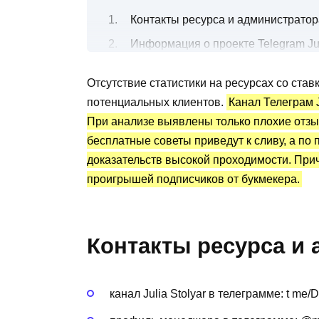
Контакты ресурса и администратор
Информация о проекте Telegram Jul
Все о спортивных прогнозах от ка
Отсутствие статистики на ресурсах со ста
Канал Telegram Julia Stolyar (Darya
потенциальных клиентов.
Канал Телеграм J
Преимущества и недостатки
При анализе выявлены только плохие отзыв
бесплатные советы приведут к сливу, а по
доказательств высокой проходимости. Прич
проигрышей подписчиков от букмекера.
Контакты ресурса и 
канал Julia Stolyar в телеграмме: t me/