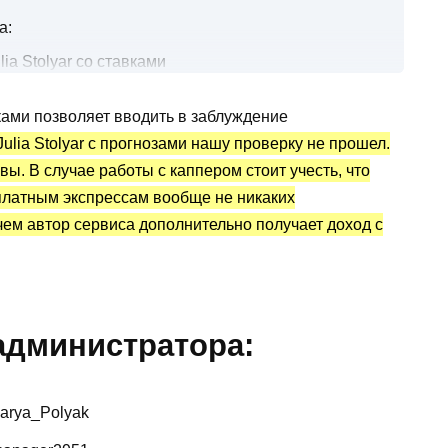
а:
ia Stolyar со ставками
ппера
вками позволяет вводить в заблуждение
_Polyak): статистика и отзывы
ulia Stolyar с прогнозами нашу проверку не прошел.
ы. В случае работы с каппером стоит учесть, что
 платным экспрессам вообще не никаких
ем автор сервиса дополнительно получает доход с
администратора:
Darya_Polyak