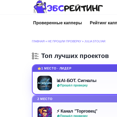
Перейти
к
содержанию
Проверенные капперы
Рейтинг кап
ГЛАВНАЯ
»
НЕ ПРОШЛИ ПРОВЕРКУ
»
JULIA STOLYAR
Топ лучших проектов
1 МЕСТО · ЛИДЕР
📊AI-БОТ. Сигналы
Прошёл проверку
2 МЕСТО
⚡️ Канал "Торговец"
Прошёл проверку