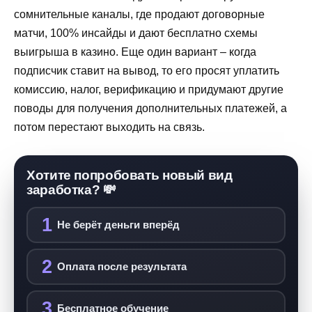
сомнительные каналы, где продают договорные
матчи, 100% инсайды и дают бесплатно схемы
выигрыша в казино. Еще один вариант – когда
подписчик ставит на вывод, то его просят уплатить
комиссию, налог, верификацию и придумают другие
поводы для получения дополнительных платежей, а
потом перестают выходить на связь.
Хотите попробовать новый вид
заработка? 💸
1
Не берёт деньги вперёд
2
Оплата после результата
3
Бесплатное обучение