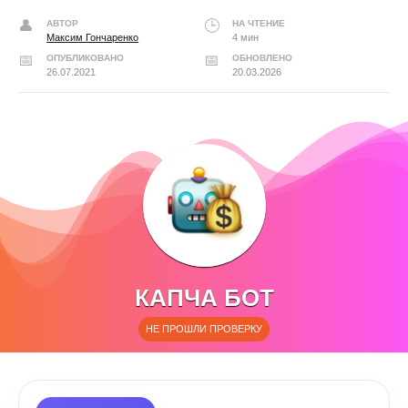
АВТОР
НА ЧТЕНИЕ
Максим Гончаренко
4 мин
ОПУБЛИКОВАНО
ОБНОВЛЕНО
26.07.2021
20.03.2026
КАПЧА БОТ
НЕ ПРОШЛИ ПРОВЕРКУ