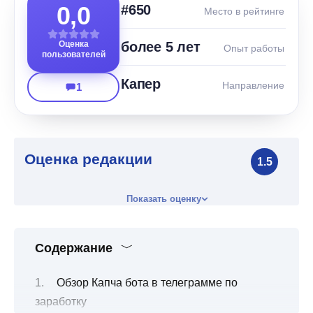
0,0
#650
Место в рейтинге
Оценка
более 5 лет
Опыт работы
пользователей
Капер
Направление
1
Оценка редакции
1.5
Показать оценку
Содержание
Обзор Капча бота в телеграмме по
заработку