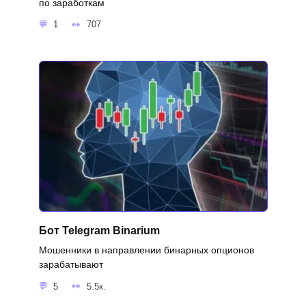
по заработкам
1
707
Бот Telegram Binarium
Мошенники в направлении бинарных опционов
зарабатывают
5
5.5к.