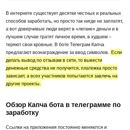
Капча бот в телеграмме, развод или нет?
– реальные отзывы
В интернете существует десятки честных и реальных
способов заработать, но просто так нигде не заплатят,
В чем может скрываться подвох такого
а вот доверчивые люди верят в «легкие» деньги и в
заработка?
лучшем случае тратят личное время, в худшем –
Вывод по обзору
теряют свои кровные. В боте Телеграм Капча
предлагают вознаграждение за ввод символов.
Если
делать вывод по отзывам в сети, то вывести
денежные средства не получится, платежка просто
зависает, а всех участников попытаются завлечь на
другие проекты.
Обзор Капча бота в телеграмме по
заработку
Ссылки на приложения постоянно меняются и