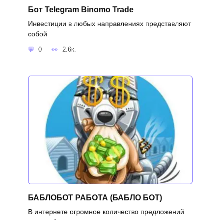
Бот Telegram Binomo Trade
Инвестиции в любых направлениях представляют
собой
0
2.6к.
БАБЛОБОТ РАБОТА (БАБЛО БОТ)
В интернете огромное количество предложений