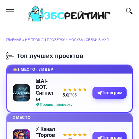
Перейти
к
содержанию
ГЛАВНАЯ
»
НЕ ПРОШЛИ ПРОВЕРКУ
»
МОСКВА | СВЯЗИ В МХЛ
Топ лучших проектов
1 МЕСТО · ЛИДЕР
📊AI-
БОТ.
★★★★★
★★★★★
Сигнал
Телеграм
5.0
65
ы
Прошёл проверку
2 МЕСТО
⚡️ Канал
"Торгов
★★★★★
★★★★★
Телеграм