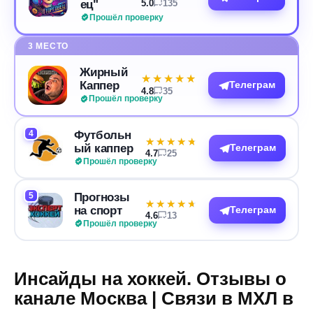
ец"
5.0
135
Прошёл проверку
3 МЕСТО
Жирный
★★★★★
★★★★★
Каппер
Телеграм
4.8
35
Прошёл проверку
4
Футбольн
★★★★★
★★★★★
ый каппер
Телеграм
4.7
25
Прошёл проверку
5
Прогнозы
★★★★★
★★★★★
на спорт
Телеграм
4.6
13
Прошёл проверку
Инсайды на хоккей. Отзывы о
канале Москва | Связи в МХЛ в