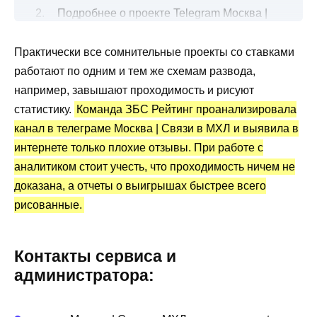
Подробнее о проекте Telegram Москва |
Связи в МХЛ
Практически все сомнительные проекты со ставками
Все о прогнозах на хоккейные матчи
работают по одним и тем же схемам развода,
Канал Telegram Москва | Связи в МХЛ:
например, завышают проходимость и рисуют
статистика и отзывы
статистику.
Команда ЗБС Рейтинг проанализировала
Преимущества и недостатки
канал в телеграме Москва | Связи в МХЛ и выявила в
интернете только плохие отзывы. При работе с
аналитиком стоит учесть, что проходимость ничем не
доказана, а отчеты о выигрышах быстрее всего
рисованные.
Контакты сервиса и
администратора: