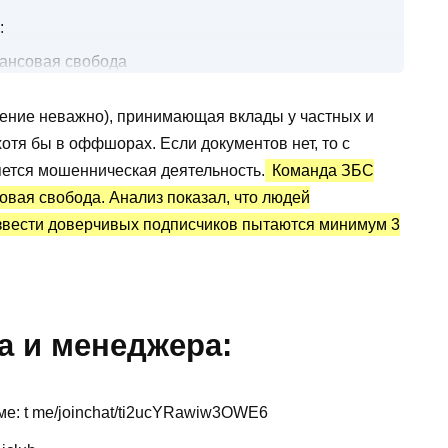
:
нансовая свобода
м в криптовалюту?
ение неважно), принимающая вклады у частных и
 по 2-3 раза?
отя бы в оффшорах. Если документов нет, то с
а: статистика и отзывы
ется мошенническая деятельность.
Команда ЗБС
овая свобода. Анализ показал, что людей
звести доверчивых подписчиков пытаются минимум 3
а и менеджера:
е: t me/joinchat/ti2ucYRawiw3OWE6