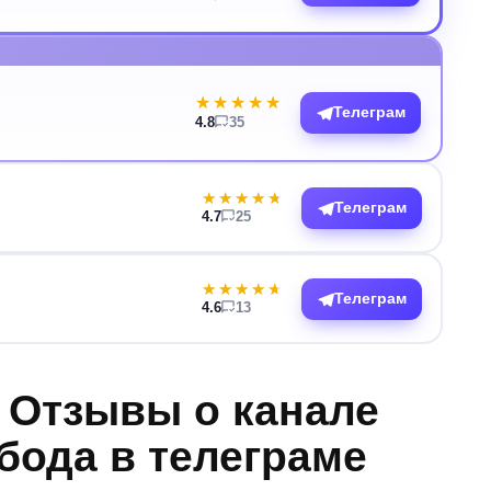
★★★★★
★★★★★
Телеграм
4.8
35
★★★★★
★★★★★
Телеграм
4.7
25
★★★★★
★★★★★
Телеграм
4.6
13
. Отзывы о канале
бода в телеграме