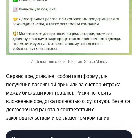
Информация о боте Telegram Space Money
Сервис представляет собой платформу для
получения пассивной прибыли за счет арбитража
между биржами криптовалют. Риски потерять
вложенные средства полностью отсутствуют. Ведется
долгосрочная работа в соответствии с
законодательством и регламентом компании.