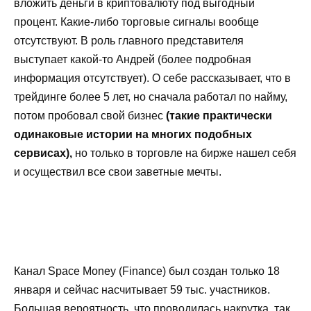
вложить деньги в криптовалюту под выгодный
процент. Какие-либо торговые сигналы вообще
отсутствуют. В роль главного представителя
выступает какой-то Андрей (более подробная
информация отсутствует). О себе рассказывает, что в
трейдинге более 5 лет, но сначала работал по найму,
потом пробовал свой бизнес
(такие практически
одинаковые истории на многих подобных
сервисах),
но только в торговле на бирже нашел себя
и осуществил все свои заветные мечты.
Канал Space Money (Finance) был создан только 18
января и сейчас насчитывает 59 тыс. участников.
Большая вероятность, что проводилась накрутка, так