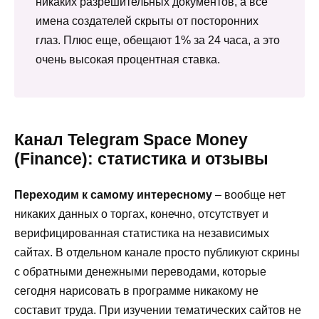
никаких разрешительных документов, а все
имена создателей скрыты от посторонних
глаз. Плюс еще, обещают 1% за 24 часа, а это
очень высокая процентная ставка.
Канал Telegram Space Money
(Finance): статистика и отзывы
Переходим к самому интересному
– вообще нет
никаких данных о торгах, конечно, отсутствует и
верифицированная статистика на независимых
сайтах. В отдельном канале просто публикуют скрины
с обратными денежными переводами, которые
сегодня нарисовать в программе никакому не
составит труда. При изучении тематических сайтов не