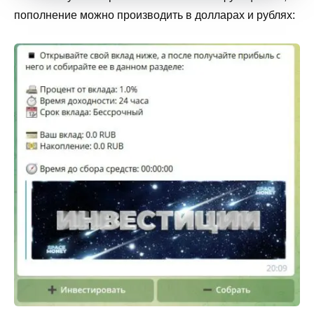
пополнение можно производить в долларах и рублях: