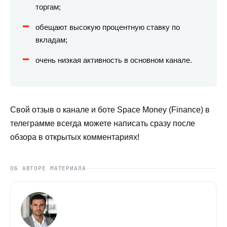
торгам;
обещают высокую процентную ставку по
вкладам;
очень низкая активность в основном канале.
Свой отзыв о канале и боте Space Money (Finance) в
телеграмме всегда можете написать сразу после
обзора в открытых комментариях!
ОБ АВТОРЕ МАТЕРИАЛА