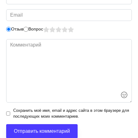
*
Email
*
Отзыв
Вопрос
Комментарий
Сохранить моё имя, email и адрес сайта в этом браузере для
последующих моих комментариев.