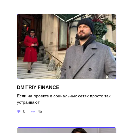
DMITRIY FINANCE
Если на проекте в социальных сетях просто так
устраивают
0
45