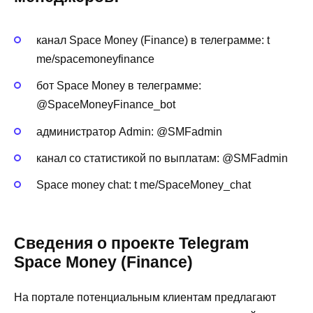
канал Space Money (Finance) в телеграмме: t
me/spacemoneyfinance
бот Space Money в телеграмме:
@SpaceMoneyFinance_bot
администратор Admin: @SMFadmin
канал со статистикой по выплатам: @SMFadmin
Space money chat: t me/SpaceMoney_chat
Сведения о проекте Telegram
Space Money (Finance)
На портале потенциальным клиентам предлагают