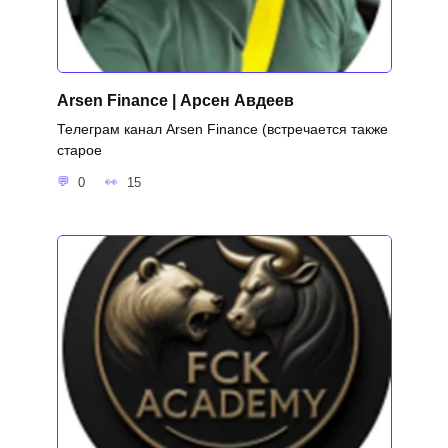
Arsen Finance | Арсен Авдеев
Телеграм канал Arsen Finance (встречается также
старое
0
15