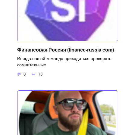
Финансовая Россия (finance-russia com)
Иногда нашей команде приходиться проверять
сомнительные
0
73