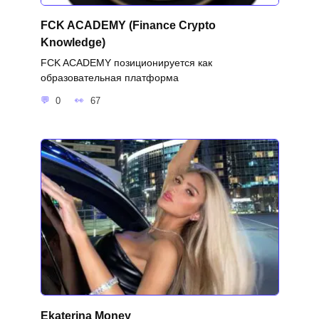
FCK ACADEMY (Finance Crypto
Knowledge)
FCK ACADEMY позиционируется как
образовательная платформа
0
67
Ekaterina Money