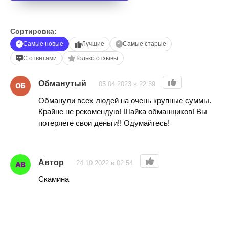
Сортировка:
Самые новые
Лучшие
Самые старые
С ответами
Только отзывы
Обманутый
05.04.2023 в 22:39
Обманули всех людей на очень крупные суммы.
Крайне не рекомендую! Шайка обманщиков! Вы
потеряете свои деньги!! Одумайтесь!
Автор
24.10.2022 в 02:54
Скамина