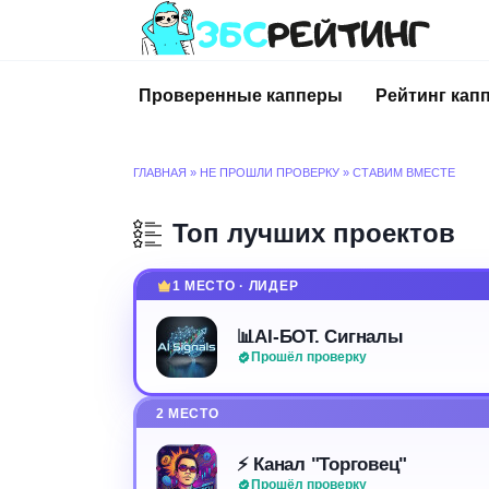
Перейти
к
содержанию
Проверенные капперы
Рейтинг кап
ГЛАВНАЯ
»
НЕ ПРОШЛИ ПРОВЕРКУ
»
СТАВИМ ВМЕСТЕ
Топ лучших проектов
1 МЕСТО · ЛИДЕР
📊AI-БОТ. Сигналы
Прошёл проверку
2 МЕСТО
⚡️ Канал "Торговец"
Прошёл проверку