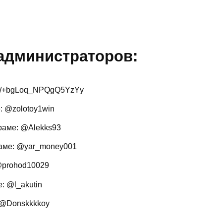
 администраторов:
 me/+bgLoq_NPQgQ5YzYy
: @zolotoy1win
раме: @Alekks93
аме: @yar_money001
@prohod10029
: @l_akutin
 @Donskkkkoy