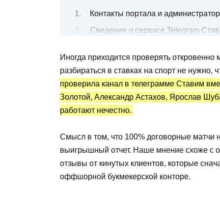
Контакты портала и администратор
Сведения о сервисе Telegram Став
Прогнозы на футбол: бесплатные 
Иногда приходится проверять откровенно м
Канал Telegram Ставим вместе: ста
разбираться в ставках на спорт не нужно, 
Преимущества и недостатки
проверила канал в телеграмме Ставим вмес
Золотой, Александр Астахов, Ярослав Шуб
работают нечестно.
Смысл в том, что 100% договорные матчи н
выигрышный отчет. Наше мнение схоже с о
отзывы от кинутых клиентов, которые снач
оффшорной букмекерской конторе.