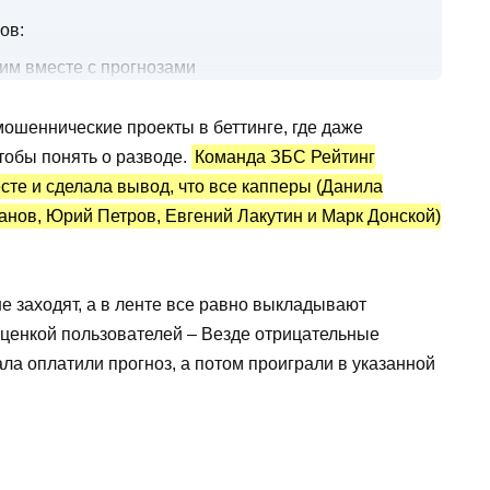
ов:
им вместе с прогнозами
и платные
ошеннические проекты в беттинге, где даже
тистика и отзывы
чтобы понять о разводе.
Команда ЗБС Рейтинг
те и сделала вывод, что все капперы (Данила
анов, Юрий Петров, Евгений Лакутин и Марк Донской)
е заходят, а в ленте все равно выкладывают
ценкой пользователей – Везде отрицательные
ала оплатили прогноз, а потом проиграли в указанной