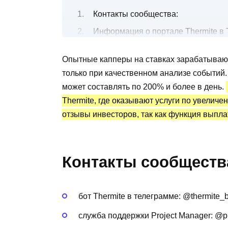
Контакты сообщества:
Информация о портале Thermite в 
Бот Telegram Thermite: статистика 
Опытные капперы на ставках зарабатывают 
Преимущества и недостатки
только при качественном анализе событий
может составлять по 200% и более в день.
Thermite, где оказывают услуги по увеличе
отзывы инвесторов, так как функция выплат
Контакты сообществ
бот Thermite в телеграмме: @thermite_b
служба поддержки Project Manager: @p