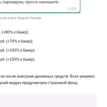
рутке в боте Telegram Thermite
 (+60% к банку);
б. (+70% к банку);
б. (+100% к банку);
б. (+150% к банку).
ток после внесения денежных средств. Всех уверяют,
случай неудач предусмотрен страховой фонд.