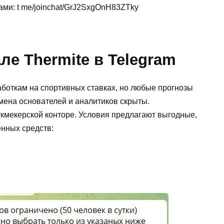
ами: t me/joinchat/GrJ2SxgOnH83ZTky
е Thermite в Telegram
работкам на спортивных ставках, но любые прогнозы
имена основателей и аналитиков скрыты.
букмекерской конторе. Условия предлагают выгодные,
енных средств: