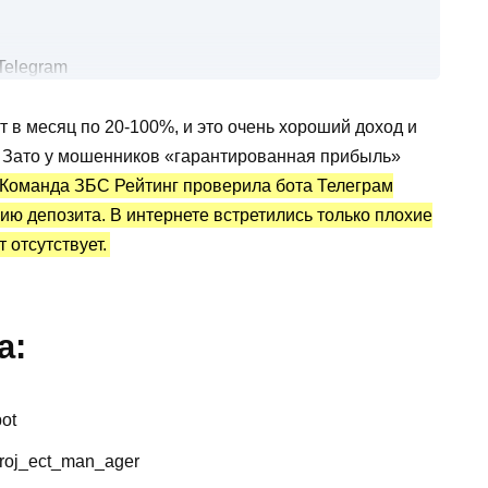
Telegram
и отзывы о раскрутке
в месяц по 20-100%, и это очень хороший доход и
. Зато у мошенников «гарантированная прибыль»
Команда ЗБС Рейтинг проверила бота Телеграм
нию депозита. В интернете встретились только плохие
 отсутствует.
а:
ot
roj_ect_man_ager