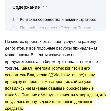
Содержание
Контакты сообщества и администратора:
Подробнее о проекте Telegram Торгую
криптой
На многих проектах оказывают услуги по разгону
Условия по вложениям в криптовалюту
депозитов, и все подобные ресурсы принадлежат
Канал Telegram Торгую криптой:
мошенникам. Выплаты изначально не
статистика и отзывы
предусмотрены, а на бирже криптовалют никто не
Преимущества и недостатки
торгует.
Канал Телеграм Торгую криптой и его
основатель Владислав (@VladisIav_onIine) нашу
проверку не прошел. На сторонних сайтах уже
появились негативные отзывы и обоснованные
жалобы. Бывшие обманутые клиенты утверждают, что
не удалось вернуть даже вложенные денежные
средства.