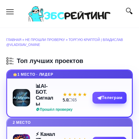
Перейти
к
содержанию
ГЛАВНАЯ
»
НЕ ПРОШЛИ ПРОВЕРКУ
»
ТОРГУЮ КРИПТОЙ | ВЛАДИСЛАВ
@VLADISIAV_ONIINE
Топ лучших проектов
1 МЕСТО · ЛИДЕР
📊AI-
БОТ.
★★★★★
★★★★★
Сигнал
Телеграм
5.0
65
ы
Прошёл проверку
2 МЕСТО
⚡️ Канал