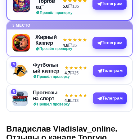
"Торгов
★★★★★
★★★★★
Телеграм
ец"
5.0
135
Прошёл проверку
3 МЕСТО
Жирный
★★★★★
★★★★★
Каппер
Телеграм
4.8
35
Прошёл проверку
4
Футбольн
★★★★★
★★★★★
ый каппер
Телеграм
4.7
25
Прошёл проверку
5
Прогнозы
★★★★★
★★★★★
на спорт
Телеграм
4.6
13
Прошёл проверку
Владислав VladisIav_onIine.
Отзывы о канале Торгую