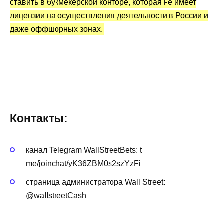
ставить в букмекерской конторе, которая не имеет
лицензии на осуществления деятельности в России и
даже оффшорных зонах.
Контакты:
канал Telegram WallStreetBets: t
me/joinchat/yK36ZBM0s2szYzFi
страница администратора Wall Street:
@waIIstreetCash