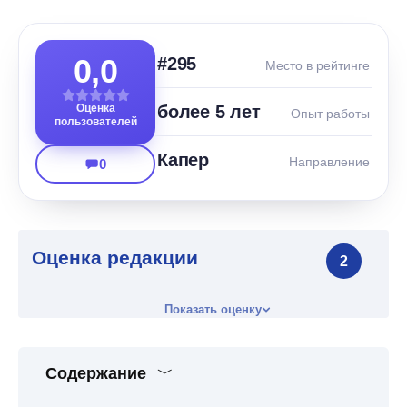
0,0
#295
Место в рейтинге
Оценка
более 5 лет
Опыт работы
пользователей
Капер
Направление
0
Оценка редакции
2
Показать оценку
Содержание