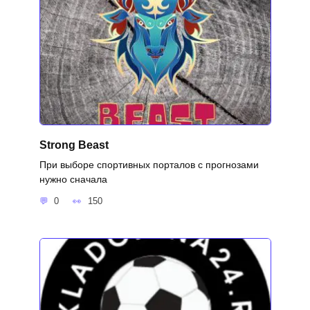
Strong Beast
При выборе спортивных порталов с прогнозами
нужно сначала
0
150