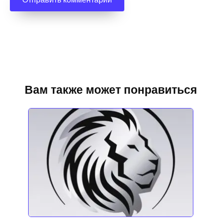
Вам также может понравиться