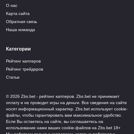
О нас
Карта сайта
Обратная связь
Наша команда
Категории
Рейтинг капперов
Рейтинг трейдеров
Статьи
© 2026 Zbs.bet - рейтинг капперов. Zbs.bet не принимает
оплату и не проводит игры на деньги. Все сведения на сайте
носят информационный характер. Zbs.bet использует cookie-
файлы, чтобы гарантировать вам максимальное удобство.
Если Вы остаетесь на сайте, вы соглашаетесь на
использование нами ваших cookie-файлов на Zbs.bet 18+
Мы работаем только с капперами, которые работают с