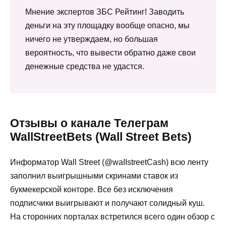
Мнение экспертов ЗБС Рейтинг! Заводить
деньги на эту площадку вообще опасно, мы
ничего не утверждаем, но большая
вероятность, что вывести обратно даже свои
денежные средства не удастся.
Отзывы о канале Телеграм
WallStreetBets (Wall Street Bets)
Информатор Wall Street (@waIIstreetCash) всю ленту
заполнил выигрышными скринами ставок из
букмекерской конторе. Все без исключения
подписчики выигрывают и получают солидный куш.
На сторонних порталах встретился всего один обзор с