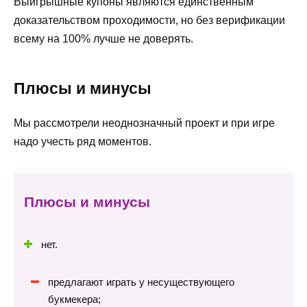
Выигрышные купоны являются единственным
доказательством проходимости, но без верификации
всему на 100% лучше не доверять.
Плюсы и минусы
Мы рассмотрели неоднозначный проект и при игре
надо учесть ряд моментов.
Плюсы и минусы
нет.
предлагают играть у несуществующего
букмекера;